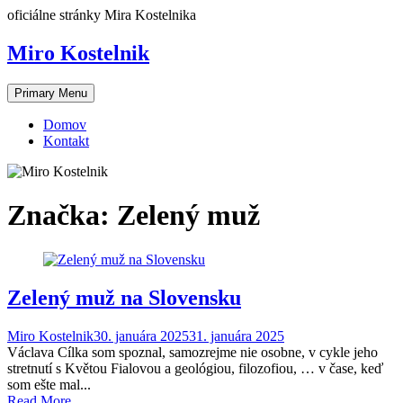
Skip
oficiálne stránky Mira Kostelnika
to
content
Miro Kostelnik
Primary Menu
Domov
Kontakt
Značka:
Zelený muž
Zelený muž na Slovensku
Miro Kostelnik
30. januára 2025
31. januára 2025
Václava Cílka som spoznal, samozrejme nie osobne, v cykle jeho
stretnutí s Květou Fialovou a geológiou, filozofiou, … v čase, keď
som ešte mal...
Read More