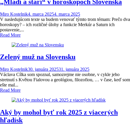
„Mladí a starí“ v horoskopoch Slovenska
Miro Kostelnik
4. marca 2025
4. marca 2025
V nasledujúcom texte sa budem venovať týmto trom témam: Prečo dva
horoskopy? – ich rozličné úlohy a funkcie Merkúr a Saturn ich
postavenie,...
Read More
Zelený muž na Slovensku
Miro Kostelnik
30. januára 2025
31. januára 2025
Václava Cílka som spoznal, samozrejme nie osobne, v cykle jeho
stretnutí s Květou Fialovou a geológiou, filozofiou, … v čase, keď som
ešte mal...
Read More
Aký by mohol byť rok 2025 z viacerých
hľadísk