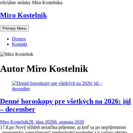
Skip
oficiálne stránky Mira Kostelnika
to
content
Miro Kostelnik
Primary Menu
Domov
Kontakt
Autor
Miro Kostelnik
Denné horoskopy pre všetkých na 2026: júl
– december
Miro Kostelnik
28. júna 2026
6. augusta 2026
17.8.po Nový týždeň nezačína príjemne, aj keď sa po nepríjemnom
„energeticky zamračenom“ predpoludní poobedeí a k večeru obloha