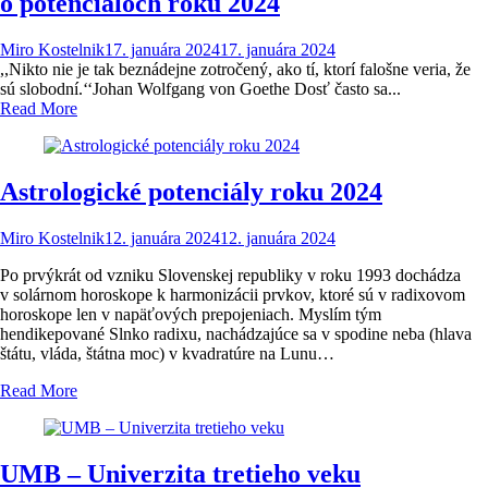
o potenciáloch roku 2024
Miro Kostelnik
17. januára 2024
17. januára 2024
,,Nikto nie je tak beznádejne zotročený, ako tí, ktorí falošne veria, že
sú slobodní.‘‘Johan Wolfgang von Goethe Dosť často sa...
Read More
Astrologické potenciály roku 2024
Miro Kostelnik
12. januára 2024
12. januára 2024
Po prvýkrát od vzniku Slovenskej republiky v roku 1993 dochádza
v solárnom horoskope k harmonizácii prvkov, ktoré sú v radixovom
horoskope len v napäťových prepojeniach. Myslím tým
hendikepované Slnko radixu, nachádzajúce sa v spodine neba (hlava
štátu, vláda, štátna moc) v kvadratúre na Lunu…
Read More
UMB – Univerzita tretieho veku