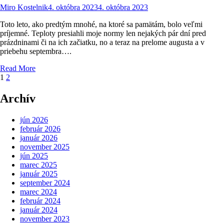
Miro Kostelnik
4. októbra 2023
4. októbra 2023
Toto leto, ako predtým mnohé, na ktoré sa pamätám, bolo veľmi
príjemné. Teploty presiahli moje normy len nejakých pár dní pred
prázdninami či na ich začiatku, no a teraz na prelome augusta a v
priebehu septembra….
Read More
Stránkovanie
1
2
príspevkov
Archív
jún 2026
február 2026
január 2026
november 2025
jún 2025
marec 2025
január 2025
september 2024
marec 2024
február 2024
január 2024
november 2023