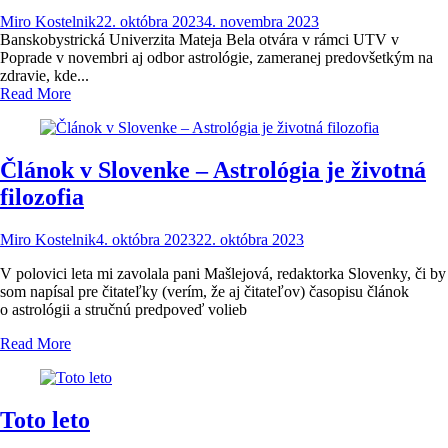
Miro Kostelnik
22. októbra 2023
4. novembra 2023
Banskobystrická Univerzita Mateja Bela otvára v rámci UTV v
Poprade v novembri aj odbor astrológie, zameranej predovšetkým na
zdravie, kde...
Read More
Článok v Slovenke – Astrológia je životná
filozofia
Miro Kostelnik
4. októbra 2023
22. októbra 2023
V polovici leta mi zavolala pani Mašlejová, redaktorka Slovenky, či by
som napísal pre čitateľky (verím, že aj čitateľov) časopisu článok
o astrológii a stručnú predpoveď volieb
Read More
Toto leto