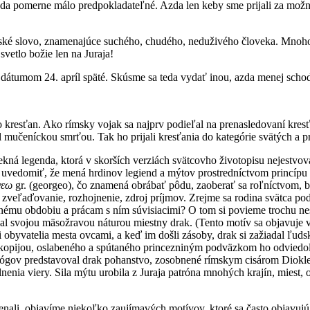
da pomerne málo predpokladateľné. Azda len keby sme prijali za mož
vanské slovo, znamenajúce suchého, chudého, neduživého človeka. Mnoho
svetlo božie len na Juraja!
 dátumom 24. apríl späté. Skúsme sa teda vydať inou, azda menej scho
 kresťan. Ako rímsky vojak sa najprv podieľal na prenasledovaní kre
l mučeníckou smrťou. Tak ho prijali kresťania do kategórie svätých a
ekná legenda, ktorá v skorších verziách svätcovho životopisu nejestv
om uvedomiť, že mená hrdinov legiend a mýtov prostredníctvom princípu
γεω
gr. (georgeo), čo znamená obrábať pôdu, zaoberať sa roľníctvom, by
 zveľaďovanie, rozhojnenie, zdroj príjmov. Zrejme sa rodina svätca podľa
nému obdobiu a prácam s ním súvisiacimi? O tom si povieme trochu neskôr
val svojou mäsožravou náturou miestny drak. (Tento motív sa objavuje
yvatelia mesta ovcami, a keď im došli zásoby, drak si zažiadal ľudsk
 kopijou, oslabeného a spútaného princezniným podväzkom ho odviedol d
ológov predstavoval drak pohanstvo, zosobnené rímskym cisárom Diokl
nenia viery. Sila mýtu urobila z Juraja patróna mnohých krajín, miest,
i, objavíme niekoľko zaujímavých motívov, ktoré sa často objavujú ni