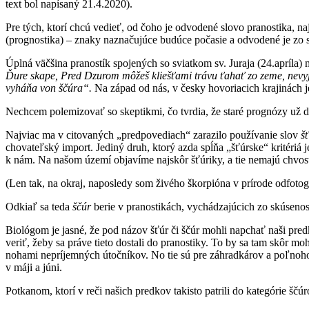
text bol napísaný 21.4.2020).
Pre tých, ktorí chcú vedieť, od čoho je odvodené slovo pranostika, 
(prognostika) – znaky naznačujúce budúce počasie a odvodené je zo s
Úplná väčšina pranostík spojených so sviatkom sv. Juraja (24.apríla)
Ďure skape, Pred Dzurom môžeš kliešťami trávu ťahať zo zeme, nevyj
vyháňa von ščúra“.
Na západ od nás, v česky hovoriacich krajinách 
Nechcem polemizovať so skeptikmi, čo tvrdia, že staré prognózy už dn
Najviac ma v citovaných „predpovediach“ zarazilo používanie slov
šť
chovateľský import. Jediný druh, ktorý azda spĺňa „šťúrske“ kritériá
k nám. Na našom území objavíme najskôr šťúriky, a tie nemajú chvos
(Len tak, na okraj, naposledy som živého škorpióna v prírode odfoto
Odkiaľ sa teda
ščúr
berie v pranostikách, vychádzajúcich zo skúsenos
Biológom je jasné, že pod názov šťúr či ščúr mohli napchať naši pre
veriť, žeby sa práve tieto dostali do pranostiky. To by sa tam skôr
nohami nepríjemných útočníkov. No tie sú pre záhradkárov a poľnoh
v máji a júni.
Potkanom, ktorí v reči našich predkov takisto patrili do kategórie šč