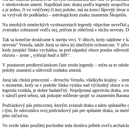
v stredovekom umení. Napríklad moc draka podľa legendy nespočívala v
a je jedno, či vo vztýčenej či inej polohe, má na konci šípovitý útva
sa vyrývali do podkladu) – astrologickom znaku znamenia Škoprión.
Na mnohých umeleckých vyobrazeniach legendy objavíme neveľkú posta
zvieratko zobrazené vedľa nej, pričom je oblečená v rúchu nevesty. D
Tak sa konečne dostávame k meritu veci. V dňoch, kedy nájdeme v ka
nevesta“ Venuša, takže Juraj sa stáva jej slnečným ochrancom. V pôv
kedy jurajské Slnko vychádza, sa pod západný obzor ponára súhvezd
obzoru – zeme
„vylézají hadi a štíři“.
V prastarom predkresťanskom čase zrodu legendy – mýtu sa to odohrá
polohy znamení a súhvezdí zodiaku zmenil.
Juraj tak chráni princeznú – devuchu Venušu, vládkyňu krajiny – z
v momente, kedy sa v podobe Slnka vynára nad východný obzor a osla
legenda vznikla, je dobre badateľný. Nepríjemná agresivita draka, 
v náručí pred sebou, tak pokojne môžeme spojiť so znamením Barana
Podväzkový pás princeznej, ktorým zviazali draka a takto spútaného
i tým, že odovzdáva svoj podväzkový pás pre spútanie draka, sa men
jeho súčasťou.
Vo svetle takto použitej pochodne teda dostáva príbeh oveľa archaick