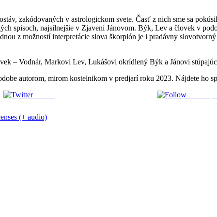
stáv, zakódovaných v astrologickom svete. Časť z nich sme sa pokúsili
ických spisoch, najsilnejšie v Zjavení Jánovom. Býk, Lev a človek v p
nou z možností interpretácie slova škorpión je i pradávny slovotvorn
ovek – Vodnár, Markovi Lev, Lukášovi okrídlený Býk a Jánovi stúpajúci
podobe autorom, mirom kostelnikom v predjarí roku 2023. Nájdete ho 
Tweetuj
Priama po
censes (+ audio)