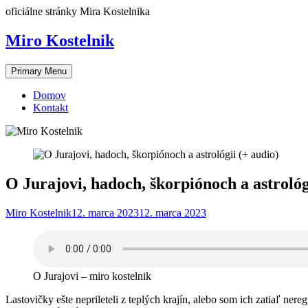
Skip
oficiálne stránky Mira Kostelnika
to
content
Miro Kostelnik
Primary Menu
Domov
Kontakt
O Jurajovi, hadoch, škorpiónoch a astrológ
Miro Kostelnik
12. marca 2023
12. marca 2023
O Jurajovi – miro kostelnik
Lastovičky ešte neprileteli z teplých krajín, alebo som ich zatiaľ nere