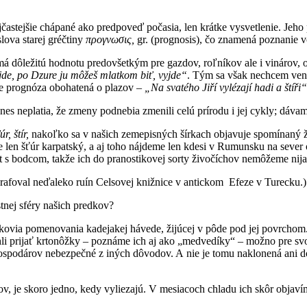
najčastejšie chápané ako predpoveď počasia, len krátke vysvetlenie. J
lova starej gréčtiny
προγνωσις,
gr. (prognosis), čo znamená poznanie v
 má dôležitú hodnotu predovšetkým pre gazdov, roľníkov ale i vinárov, 
de, po Dzure ju môžeš mlatkom biť, vyjde“
. Tým sa však nechcem veno
je prognóza obohatená o plazov –
„Na svatého Jiří vylézají hadi a štíři“
es neplatia, že zmeny podnebia zmenili celú prírodu i jej cykly; dáva
úr, štír,
nakoľko sa v našich zemepisných šírkach objavuje spomínaný ži
 je len šťúr karpatský, a aj toho nájdeme len kdesi v Rumunsku na sever
t s bodcom, takže ich do pranostikovej sorty živočíchov nemôžeme nij
grafoval neďaleko ruín Celsovej knižnice v antickom Efeze v Turecku.)
tnej sféry našich predkov?
dkovia pomenovania kadejakej hávede, žijúcej v pôde pod jej povrchom.
 mohli prijať krtonôžky – poznáme ich aj ako „medvedíky“ – možno pre
ospodárov nebezpečné z iných dôvodov. A nie je tomu naklonená ani d
úrov, je skoro jedno, kedy vyliezajú. V mesiacoch chladu ich skôr obja