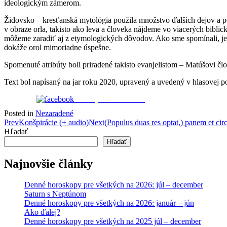
ideologickým zámerom.
Židovsko – kresťanská mytológia použila množstvo ďalších dejov a po
v obraze orla, takisto ako leva a človeka nájdeme vo viacerých bibl
môžeme zaradiť aj z etymologických dôvodov. Ako sme spomínali, jed
dokáže orol mimoriadne úspešne.
Spomenuté atribúty boli priradené takisto evanjelistom – Matúšovi čl
Text bol napísaný na jar roku 2020, upravený a uvedený v hlasovej 
Zdieľaj na Facebooku
Posted in
Nezaradené
Post
Prev
Konšpirácie (+ audio)
Next
(Populus duas res optat,) panem et cir
Hľadať
navigation
Hľadať
Najnovšie články
Denné horoskopy pre všetkých na 2026: júl – december
Saturn s Neptúnom
Denné horoskopy pre všetkých na 2026: január – jún
Ako ďalej?
Denné horoskopy pre všetkých na 2025 júl – december