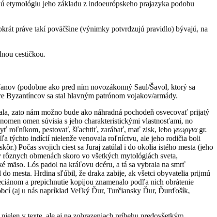
nú etymológiu jeho základu z indoeurópskeho prajazyka podobu
krát práve takí poväčšine (výnimky potvrdzujú pravidlo) bývajú, na
dnou cestičkou.
sťanov (podobne ako pred ním novozákonný Saul/Šavol, ktorý sa
 pre Byzantíncov sa stal hlavným patrónom vojakov/armády.
ovala, zato nám možno bude ako náhradná pochodeň osvecovať prijatý
 nomen omen súvisia s jeho charakteristickými vlastnosťami, no
ť roľníkom, pestovať, šľachtiť, zarábať, mať zisk, lebo
γεωργια
gr.
 týchto indícií nielenže venovala roľníctvu, ale jeho rodičia boli
.) Počas svojich ciest sa Juraj zatúlal i do okolia istého mesta (jeho
 v rôznych obmenách skoro vo všetkých mytológiách sveta,
é mäso. Lós padol na kráľovu dcéru, a tá sa vybrala na smrť
o mesta. Hrdina sľúbil, že draka zabije, ak všetci obyvatelia prijmú
eciánom a prepichnutie kopijou znamenalo podľa nich obrátenie
 obcí (aj u nás napríklad Veľký Ďur, Turčiansky Ďur, Ďurďošík,
elen v texte, ale aj na zobrazeniach príbehu predovšetkým