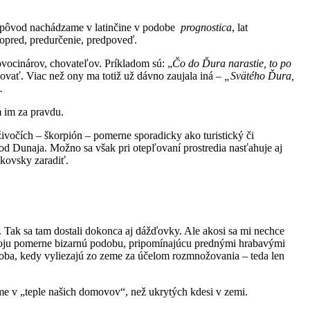
eho pôvod nachádzame v latinčine v podobe
prognostica
, lat
opred, predurčenie, predpoveď.
ovocinárov, chovateľov. Príkladom sú: „
Čo do Ďura narastie, to po
vať. Viac než ony ma totiž už dávno zaujala iná –
„Svätého Ďura,
.
m im za pravdu.
vočích – škorpión – pomerne sporadicky ako turistický či
 od Dunaja. Možno sa však pri otepľovaní prostredia nasťahuje aj
akovsky zaradiť.
 Tak sa tam dostali dokonca aj dážďovky. Ale akosi sa mi nechce
 svoju pomerne bizarnú podobu, pripomínajúcu prednými hrabavými
oba, kedy vyliezajú zo zeme za účelom rozmnožovania – teda len
víme v „teple našich domovov“, než ukrytých kdesi v zemi.