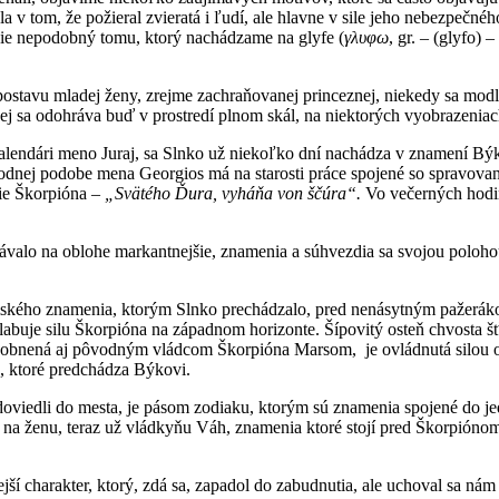
 tom, že požieral zvieratá i ľudí, ale hlavne v sile jeho nebezpečnéh
r nie nepodobný tomu, ktorý nachádzame na glyfe (
γλυφω
, gr. – (glyfo)
vu mladej ženy, zrejme zachraňovanej princeznej, niekedy sa modliace
ej sa odohráva buď v prostredí plnom skál, na niektorých vyobrazeniac
lendári meno Juraj, sa Slnko už niekoľko dní nachádza v znamení Býka
odnej podobe mena Georgios má na starosti práce spojené so spravovaní
ie Škorpióna –
„Svätého Ďura, vyháňa von ščúra“.
Vo večerných hodi
valo na oblohe markantnejšie, znamenia a súhvezdia sa svojou polohou
emského znamenia, ktorým Slnko prechádzalo, pred nenásytným pažerá
buje silu Škorpióna na západnom horizonte. Šípovitý osteň chvosta šť
zosobnená aj pôvodným vládcom Škorpióna Marsom, je ovládnutá silou o
, ktoré predchádza Býkovi.
 doviedli do mesta, je pásom zodiaku, ktorým sú znamenia spojené do
í na ženu, teraz už vládkyňu Váh, znamenia ktoré stojí pred Škorpión
ejší charakter, ktorý, zdá sa, zapadol do zabudnutia, ale uchoval sa 