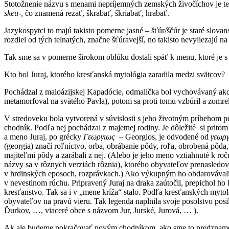
Stotožnenie názvu s menami nepríjemných zemských živočíchov je te
skeu-,
čo znamená rezať, škrabať, škriabať, hrabať.
Jazykospytci to majú takisto pomerne jasné – šťúr/ščúr je staré slo
rozdiel od tých telnatých, značne šťúravejší, no takisto nevyliezajú na 
Tak sme sa v pomerne širokom oblúku dostali späť k menu, ktoré je s
Kto bol Juraj, ktorého kresťanská mytológia zaradila medzi svätcov?
Pochádzal z maloázijskej Kapadócie, odmalička bol vychovávaný ako
metamorfoval na svätého Pavla), potom sa proti tomu vzbúril a zomre
V stredoveku bola vytvorená v súvislosti s jeho životným príbehom p
chodník. Podľa nej pochádzal z majetnej rodiny. Je dôležité si prit
a meno Juraj, po grécky
Γεωργιως
– Georgios, je odvodené od
γεωρ
(georgia) značí roľníctvo, orba, obrábanie pôdy, roľa, obrobená pôda,
majiteľmi pôdy a zarábali z nej. (Alebo je jeho meno vztiahnuté k roč
názvy sa v rôznych verziách rôznia), ktorého obyvateľov prenasledo
v hrdinských eposoch, rozprávkach.) Ako výkupným ho obdarovávali ob
v nevestinom rúchu. Pripravený Juraj na draka zaútočil, prepichol ho
kresťanstvo. Tak sa i v „mene kríža“ stalo. Podľa kresťanských myt
obyvateľov na pravú vieru. Tak legenda naplnila svoje posolstvo posil
Ďurkov, …, viaceré obce s názvom Jur, Jurské, Jurová, … ).
Ak ale budeme pokračovať novým chodníkom, ako sme to predznamenal