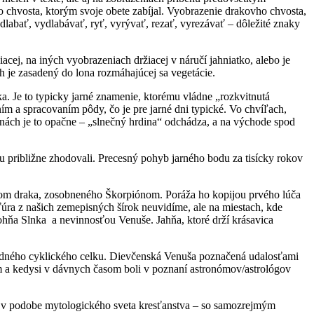
o chvosta, ktorým svoje obete zabíjal. Vyobrazenie drakovho chvosta,
 – dlabať, vydlabávať, ryť, vyrývať, rezať, vyrezávať – dôležité znaky
j, na iných vyobrazeniach držiacej v náručí jahniatko, alebo je
h je zasadený do lona rozmáhajúcej sa vegetácie.
. Je to typicky jarné znamenie, ktorému vládne „rozkvitnutá
m a spracovaním pôdy, čo je pre jarné dni typické. Vo chvíľach,
nách je to opačne – „slnečný hrdina“ odchádza, a na východe spod
 približne zhodovali. Precesný pohyb jarného bodu za tisícky rokov
kom draka, zosobneného Škorpiónom. Poráža ho kopijou prvého lúča
úra z našich zemepisných šírok neuvidíme, ale na miestach, kde
hňa Slnka a nevinnosťou Venuše. Jahňa, ktoré drží krásavica
 jedného cyklického celku. Dievčenská Venuša poznačená udalosťami
om a kedysi v dávnych časom boli v poznaní astronómov/astrológov
nám v podobe mytologického sveta kresťanstva – so samozrejmým