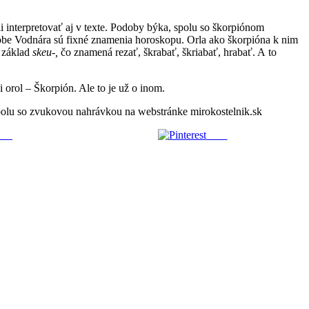
 interpretovať aj v texte. Podoby býka, spolu so škorpiónom
odobe Vodnára sú fixné znamenia horoskopu. Orla ako škorpióna k nim
ý základ
skeu-,
čo znamená rezať, škrabať, škriabať, hrabať. A to
 orol – Škorpión. Ale to je už o inom.
spolu so zvukovou nahrávkou na webstránke mirokostelnik.sk
šta
Ulož