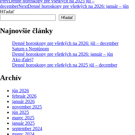
Post
Prev
Denné horoskopy pre všetkých na 2025 júl –
december
Next
Denné horoskopy pre všetkých na 2026: január – jún
navigation
Hľadať
Hľadať
Najnovšie články
Denné horoskopy pre všetkých na 2026: júl – december
Saturn s Neptúnom
Denné horoskopy pre všetkých na 2026: január – jún
Ako ďalej?
Denné horoskopy pre všetkých na 2025 júl – december
Archív
jún 2026
február 2026
január 2026
november 2025
jún 2025
marec 2025
január 2025
september 2024
marec 2024