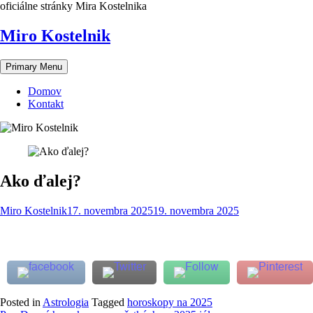
Skip
oficiálne stránky Mira Kostelnika
to
content
Miro Kostelnik
Primary Menu
Domov
Kontakt
Ako ďalej?
Miro Kostelnik
17. novembra 2025
19. novembra 2025
Posted in
Astrologia
Tagged
horoskopy na 2025