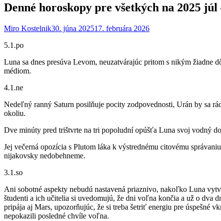
Denné horoskopy pre všetkých na 2025 júl
Miro Kostelnik
30. júna 2025
17. februára 2026
5.1.po
Luna sa dnes presúva Levom, neuzatvárajúc pritom s nikým žiadne dôl
médiom.
4.1.ne
Nedeľný ranný Saturn posilňuje pocity zodpovednosti, Urán by sa rá
okoliu.
Dve minúty pred trištvrte na tri popoludní opúšťa Luna svoj vodný do
Jej večerná opozícia s Plutom láka k výstrednému citovému správani
nijakovsky nedobehneme.
3.1.so
Ani sobotné aspekty nebudú nastavená priaznivo, nakoľko Luna vytvár
študenti a ich učitelia si uvedomujú, že dni voľna končia a už o dva
pripája aj Mars, upozorňujúc, že si treba šetriť energiu pre úspeš
nepokazili posledné chvíle voľna.