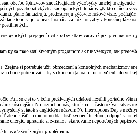
 stať obeťou špinavcov zneužívajúcich výdobytky umelej inteligencie. 
úspešných psychopatických a sociopatických luhárov „Ňikto ci ňeda ve
klamú, plano fantazírujú, predostierajú gýčovito ružové vízie, počíta
áklade toho sa jeho myseľ naháňa za ilúziami, aby v konečnej fáze na
 postihnutých.
nergetických prepojení dvíha od sviatkov varovný prst pred nadmern
.
iam by sa malo stať životným programom ak nie všetkých, tak predovšet
a. Zrejme si potrebuje užiť obmedzení a kontrolných mechanizmov ene
v to bude potrebovať, aby sa koncom januára mohol včleniť do veľkej
očie. Ani sme si to v behu prežívaných udalostí nestihli poriadne všim
ám skúsenejším. Na rozdiel od nás, ktorí sme si často užívali silvest
bol vymyslený sviatok s anglickým názvom No Interruptions Day s možn
ť alebo stíšiť na minimum hlasitosť zvonení telefónu, odpojiť sa od el
anie energie, upratanie si e-mailov, skartovanie nepotrebných papiero
čali nezaťažení starými problémami.