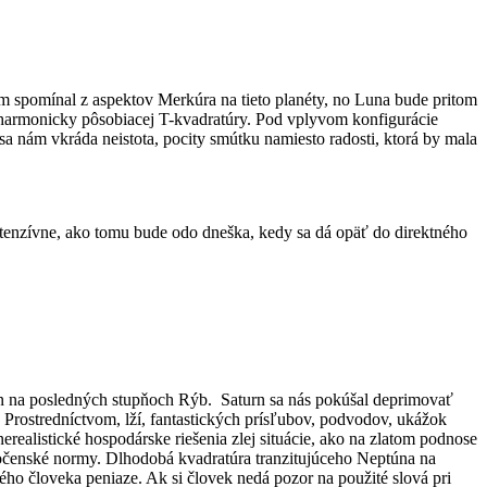
m spomínal z aspektov Merkúra na tieto planéty, no Luna bude pritom
neharmonicky pôsobiacej T-kvadratúry. Pod vplyvom konfigurácie
 nám vkráda neistota, pocity smútku namiesto radosti, ktorá by mala
intenzívne, ako tomu bude odo dneška, kedy sa dá opäť do direktného
n na posledných stupňoch Rýb. Saturn sa nás pokúšal deprimovať
 Prostredníctvom, lží, fantastických prísľubov, podvodov, ukážok
realistické hospodárske riešenia zlej situácie, ako na zlatom podnose
čenské normy. Dlhodobá kvadratúra tranzitujúceho Neptúna na
ho človeka peniaze. Ak si človek nedá pozor na použité slová pri