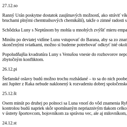
27.12.so
Ranný Urán poskytne dostatok zaujímavých možností, ako stráviť vík
bruchami plnými chemtrailsových chemikálií), takže o zimné radosti sa 
Schôdzka Luny s Neptúnom by mohla u mnohých zvýšiť mieru empatie 
Minútu po deviatej vidíme Lunu vstupovať do Barana, aby sa zo zna
skončenými sviatkami, možno si budeme potrebovať odkryť isté okoln
Popoludňajšia kvadratúra Luny s Venušou vnesie do rozhovorov nepoko
zbytočným konfliktom.
26.12.pi
Štefanské oslavy budú možno trochu rozhádané – to sa do nich poob
ani Jupiter z Raka nebude naklonený k rozvadeniu dobrej spoločenske
25.12.št
Osem minút po druhej po polnoci sa Luna vnorí do vôd znamenia Ryby
kontrolou budú napriek skôr spomínaným nepriaznivým tlakom celkom
v ústrety športovcom, bojovníkom za správnu vec, ale aj milovníkom,
24.12.st