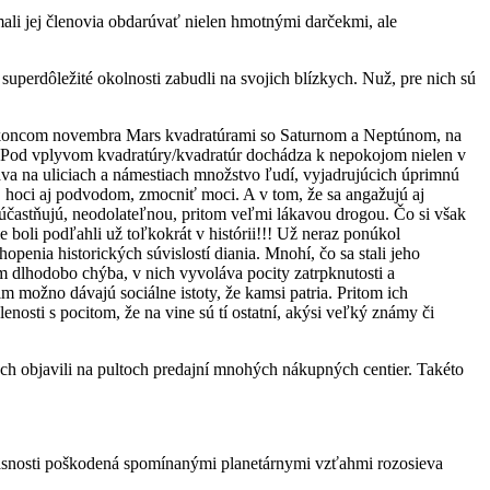
mali jej členovia obdarúvať nielen hmotnými darčekmi, ale
superdôležité okolnosti zabudli na svojich blízkych. Nuž, pre nich sú
il koncom novembra Mars kvadratúrami so Saturnom a Neptúnom, na
y. Pod vplyvom kvadratúry/kvadratúr dochádza k nepokojom nielen v
etáva na uliciach a námestiach množstvo ľudí, vyjadrujúcich úprimnú
hoci aj podvodom, zmocniť moci. A v tom, že sa angažujú aj
 zúčastňujú, neodolateľnou, pritom veľmi lákavou drogou. Čo si však
boli podľahli už toľkokrát v histórii!!! Už neraz ponúkol
penia historických súvislostí diania. Mnohí, čo sa stali jeho
 dlhodobo chýba, v nich vyvoláva pocity zatrpknutosti a
m možno dávajú sociálne istoty, že kamsi patria. Pritom ich
nosti s pocitom, že na vine sú tí ostatní, akýsi veľký známy či
h objavili na pultoch predajní mnohých nákupných centier. Takéto
asnosti poškodená spomínanými planetárnymi vzťahmi rozosieva