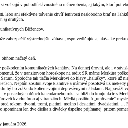
 voľkajú v pohodlí slávnostného ničnerobenia, aj takým, ktorí potrebu
, lebo ani efektívne trávenie chvíľ lenivosti neslobodno brať na ľah
h aj druhých.
munikatívnych Blížencov.
e zabezpečiť výstrednejšiu zábavu, ospravedlňujúc aj aké-také prekro
, ohňom načatý deň.
 poškodením komunikačných kanálov. Na dennej úrovni, ale i v súvisl
l spomenul, že v tranzitovom horoskope na radix SR máme Merkúra poš
 Saturn. Spoločne tak tlačia Merkúrovi do hlavy „halušky“, ktoré už 
ieťach. Neptún zosilnil svoje klamlivé a mámivé posolstvá už niekedy p
uhý ho zráža do kolien svojimi depresívnymi náladami. Najpovážlivejší 
i – v posledných dňoch kalendárneho roka sa blíži do konjunkcie s M
roveň kvadratúrou aj v tranzitoch. Médiá posilňujú „umŕtvenie“ mysle
pred rokom, dvomi, tromi, piatimi, možno i desiatimi, dvadsiatimi, … 
o spomínam len dve dielka z divácky úspešne prijímanej, pritom pomern
dy januára 2026.