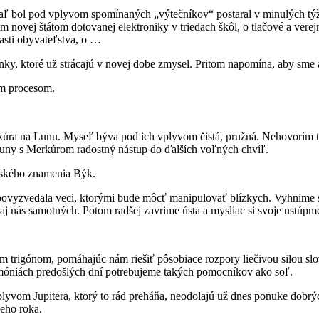
ľ bol pod vplyvom spomínaných „výtečníkov“ postaral v minulých týžd
 novej štátom dotovanej elektroniky v triedach škôl, o tlačové a verej
asti obyvateľstva, o …
nky, ktoré už strácajú v novej dobe zmysel. Pritom napomína, aby sme a
ým procesom.
ra na Lunu. Myseľ býva pod ich vplyvom čistá, pružná. Nehovorím tu o
Luny s Merkúrom radostný nástup do ďalších voľných chvíľ.
mského znamenia Býk.
 povyzvedala veci, ktorými bude môcť manipulovať blízkych. Vyhnime 
aj nás samotných. Potom radšej zavrime ústa a mysliac si svoje ustúpm
trigónom, pomáhajúc nám riešiť pôsobiace rozpory liečivou silou slov.
armóniách predošlých dní potrebujeme takých pomocníkov ako soľ.
plyvom Jupitera, ktorý to rád preháňa, neodolajú už dnes ponuke dobrýc
neho roka.