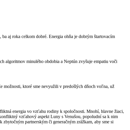
, ba aj roka celkom dobré. Energia ohňa je dobrým štartovacím
ých algoritmov minulého obdobia a Neptún zvyšuje empatiu voči
e možnosti, ktoré sme nevyužili v predošlých dňoch voľna, už
iktná energia vo vzťahu rodiny k spoločnosti. Mnohí, hlavne žiaci,
je konfliktný vzťahový aspekt Luny s Venušou, popoludní sa k nim
ať k zbytočným partnerským či generačným zrážkam, aby sme si