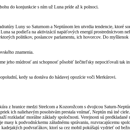
abohu do konjunkcie s ním už Luna príde až k polnoci.
dratúry Luny so Saturnom a Neptúnom len utvrdia tendencie, ktoré so
e Luna sa podieľa na aktivizácií napäťových energií prostredníctvom 
orých politikov, poslancov parlamentu, ich hovorcov. Do myšlienok sa
ovského znamenia.
 sme jeho múdrosť ani schopnosť pôsobiť liečiteľsky nepociťovali tak 
popoludní, kedy sa dostáva do hádavej opozície voči Merkúrovi.
úra z hranice medzi Strelcom a Kozorožcom s dvojicou Saturn-Neptú
priek ich naliehavým posolstvám prestala vnímať, Neptún má iné ciele.
í rozkladať morálne základy spoločnosti. Verejnosti sú predkladané ne
uje masy k podvodníckemu záludnému správaniu, rozvracajúcemu spolo
 kadejakých podvraťákov, ktorí sa cez mobil pokúšajú vydrieť od bežné