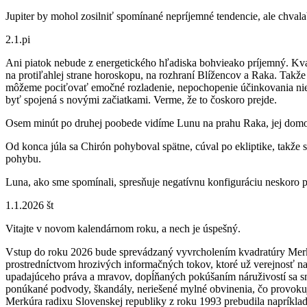
Jupiter by mohol zosilniť spomínané nepríjemné tendencie, ale chval
2.1.pi
Ani piatok nebude z energetického hľadiska bohvieako príjemný. Kva
na protiľahlej strane horoskopu, na rozhraní Blížencov a Raka. Takž
môžeme pociťovať emočné rozladenie, nepochopenie účinkovania niekt
byť spojená s novými začiatkami. Verme, že to čoskoro prejde.
Osem minút po druhej poobede vidíme Lunu na prahu Raka, jej dom
Od konca júla sa Chirón pohyboval spätne, cúval po ekliptike, takže
pohybu.
Luna, ako sme spomínali, spresňuje negatívnu konfiguráciu neskoro 
1.1.2026 št
Vitajte v novom kalendárnom roku, a nech je úspešný.
Vstup do roku 2026 bude sprevádzaný vyvrcholením kvadratúry Merk
prostredníctvom hrozivých informačných tokov, ktoré už verejnosť na
upadajúceho práva a mravov, dopĺňaných pokúšaním náruživostí sa snaž
ponúkané podvody, škandály, neriešené mylné obvinenia, čo provok
Merkúra radixu Slovenskej republiky z roku 1993 prebudila napríklad