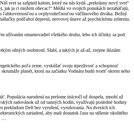
Náš svet sa zašpinil kalom, ktorý na nás kydá „prekrásny nový svet“
cej, jak ja ci možem obecac!“ Médiá vo svojich ponukách nezaháľajú,
júc s ľahkovernosťou a ovplyvniteľnosťou väčšinového diváka. Bežný
háňačky podľahol depresii, nervovej únave až psychickému zrúteniu.
ým užívaním omamovadiel všetkého druhu, lebo ich účinky sa pod
kým silných osobností. Slabí, a takých je až-až, zrejme ilúziám
rgetického poľa zeme, vyskúšať svoju trpezlivosť a schopnosť
 skrumáže planét, ktorú na začiatku Vodnára budú tvoriť okrem neho
núť. Populácia narodená na prelome tisícročí už dospela, mnohí už
rovských radovánok už od ranných hodín, využívajú posledné hodiny
ým prekladom Deň bez vyrušení, vyrušovania. Na dverách ich
ektronických zariadení, aby mali dostatok času na stíšenie okolitého
v, …