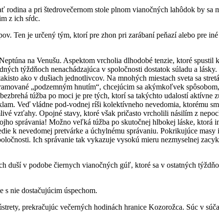
zať rodina a pri štedrovečernom stole plnom vianočných lahôdok by sa 
m z ich sŕdc.
. Ten je určený tým, ktorí pre zhon pri zarábaní peňazí alebo pre iné 
 Neptúna na Venušu. Aspektom vrcholia dlhodobé tenzie, ktoré spust
sledných týždňoch nenachádzajúca v spoločnosti dostatok súladu a lásk
í), takisto ako v dušiach jednotlivcov. Na mnohých miestach sveta sa str
rogramované „podzemným hnutím“, chcejúcim sa akýmkoľvek spôsobom, 
ezbrehá túžba po moci je pre tých, ktorí sa takýchto udalostí aktívne
klam. Veď vládne pod-vodnej ríši kolektívneho nevedomia, ktorému sme 
vé vzťahy. Opojné stavy, ktoré však pričasto vrcholili násilím z nepocho
jho správania! Možno veľká túžba po skutočnej hlbokej láske, ktorá im
 vedie k nevedomej pretvárke a úchylnému správaniu. Pokrikujúce masy i
oločnosti. Ich správanie tak vykazuje vysokú mieru nezmyselnej zacykle
duší v podobe čiernych vianočných gúľ, ktoré sa v ostatných týždňoc
me s nie dostačujúcim úspechom.
trety, prekračujúc večerných hodinách hranice Kozorožca. Súc v súč