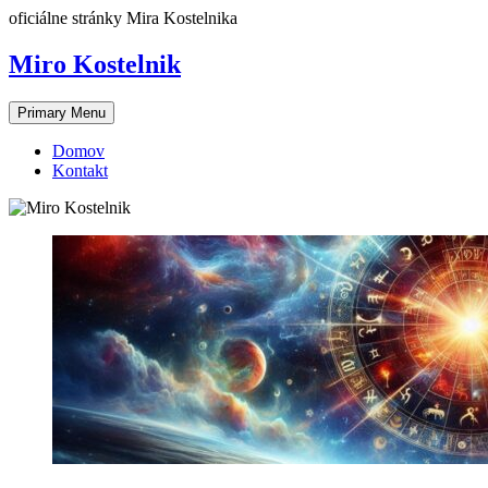
Skip
oficiálne stránky Mira Kostelnika
to
content
Miro Kostelnik
Primary Menu
Domov
Kontakt