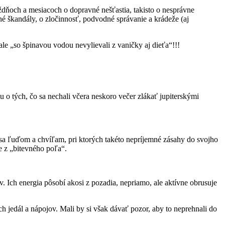
ňoch a mesiacoch o dopravné nešťastia, takisto o nesprávne
né škandály, o zločinnosť, podvodné správanie a krádeže (aj
le „so špinavou vodou nevylievali z vaničky aj dieťa“!!!
 tých, čo sa nechali včera neskoro večer zlákať jupiterskými
sa ľuďom a chvíľam, pri ktorých takéto nepríjemné zásahy do svojho
e z „bitevného poľa“.
 Ich energia pôsobí akosi z pozadia, nepriamo, ale aktívne obrusuje
h jedál a nápojov. Mali by si však dávať pozor, aby to neprehnali do