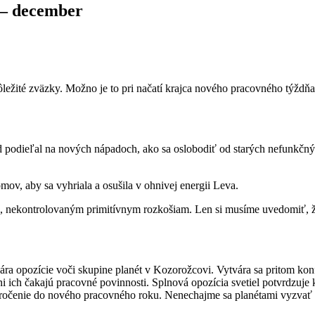
 – december
ežité zväzky. Možno je to pri načatí krajca nového pracovného týždňa
d podieľal na nových nápadoch, ako sa oslobodiť od starých nefunkčn
mov, aby sa vyhriala a osušila v ohnivej energii Leva.
u, nekontrolovaným primitívnym rozkošiam. Len si musíme uvedomiť, ž
a opozície voči skupine planét v Kozorožcovi. Vytvára sa pritom konfl
 dni ich čakajú pracovné povinnosti. Splnová opozícia svetiel potvrdzu
né vkročenie do nového pracovného roku. Nenechajme sa planétami vyzv