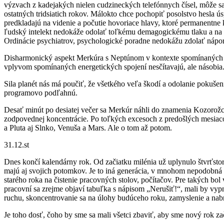
výzvach z kadejakých nielen cudzineckých telefónnych čísel, môže sa
ostatných tridsiatich rokov. Málokto chce pochopiť posolstvo hesla 
predkladajú na videnie a počutie hovoriace hlavy, ktoré permanentne 
ľudský intelekt nedokáže odolať toľkému demagogickému tlaku a na z
Ordinácie psychiatrov, psychologické poradne nedokážu zdolať nápor
Disharmonický aspekt Merkúra s Neptúnom v kontexte spomínaných e
vplyvom spomínaných energetických spojení nesčítavajú, ale násobia
Sila planét nás má poučiť, že všetkého veľa škodí a odolanie pokušen
programovo podľahnú.
Desať minút po desiatej večer sa Merkúr náhli do znamenia Kozorožc
zodpovednej koncentrácie. Po toľkých excesoch z predošlých mesiaco
a Pluta aj Slnko, Venuša a Mars. Ale o tom až potom.
31.12.st
Dnes končí kalendárny rok. Od začiatku milénia už uplynulo štvrťstor
majú aj svojich potomkov. Je to iná generácia, v mnohom nepodobná n
starého roka na čistenie pracovných stolov, počítačov. Pre takých 
pracovní sa zrejme objaví tabuľka s nápisom „Nerušiť!“, mali by vypnú
ruchu, skoncentrovanie sa na úlohy budúceho roku, zamyslenie a nabr
Je toho dosť, čoho by sme sa mali všetci zbaviť, aby sme nový rok za