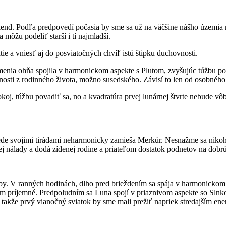
end. Podľa predpovedí počasia by sme sa už na väčšine nášho územia m
môžu podeliť starší i tí najmladší.
a vniesť aj do posviatočných chvíľ istú štipku duchovnosti.
menia ohňa spojila v harmonickom aspekte s Plutom, zvyšujúc túžbu p
osti z rodinného života, možno susedského. Závisí to len od osobného
j, túžbu povadiť sa, no a kvadratúra prvej lunárnej štvrte nebude vôb
ede svojimi tirádami neharmonicky zamieša Merkúr. Nesnažme sa niko
j nálady a dodá zídenej rodine a priateľom dostatok podnetov na dobrú 
. V ranných hodinách, dlho pred brieždením sa spája v harmonickom se
 príjemné. Predpoludním sa Luna spojí v priaznivom aspekte so Slnk
 takže prvý vianočný sviatok by sme mali prežiť napriek stredajším e