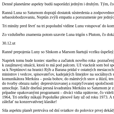
Denné planetárne aspekty budú naporúdzi jedným i druhým. Tým, čo si
Ranná Luna so Saturnom doprajú dostatok sústredenia a zodpovednosti
sebaoslobodzovaniu, Neptún zvýši empatiu a porozumenie pre jednýc
Tri minúty pred štvrť na tri popoludní vidíme Lunu vstupovať do ko
Zo vzdušného znamenia potom uzavrie Luna trigón s Plutom, čo dokáž
30.12.ut
Ranné prepojenia Luny so Slnkom a Marsom štartujú vcelku úspešný
Napriek tomu bude koniec starého a začiatok nového roka poznačený
k zaujímavej situácii, ktorá to má pod palcom. Už viackrát som bo
sa k Neptúnovi na hranici Rýb a Barana pridal v ostatných mesiacoch
ministrov i vedcov, spisovateľov, kadejakých šmejdov na sociálnych s
komunikátora Merkúra – posla bohov, do mámivých snov a ilúzií, ten dr
do tvorby obrazu našej depresivizovanej a rozptyľovanej spoločnost
umocňuje. Takže dnešná presná kvadratúra Merkúra so Saturnom je zá
prípadne opakovanými programami – diváci vidia opätovne, čo videli 
1964, Tri oriešky núkajú Popoluške plesové šaty už od roku 1973. A t
záležať na konzervatívnej klasike!
Sila aspektu planét pretrváva od dní sviatkov do polovice prvej deká