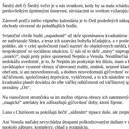
Štedrý deň či Štedrý večer je u nás sviatkom, kedy by sa mala schád
predovšetkým úprimnými úsmevmi, súvisiacimi so svetlom vyžarujúci
Zároveň podľa istého vtipného kalendária je to Deň posledných nákupov
obchody otvorené do poludňajších hodín.
Sviatočné chvíle budú „napadnuté“ už skôr spomínanou kvadratúrou
ne nadviazalo Slnko, a teraz ich uzatvára bohyňa hľadajúca, a v po
politike, ale v celej spoločnosti (stačí nazrieť do objektívnych médi
nespokojnosť so sociálnou situáciou. U nás sú to skôr „masy“ nap
„umelci“, majú prsty práve spomenutí Neptún a Venuša. Neutíšiteľná b
nedokážu uvedomiť, je to, že Neptún im poskytuje len ilúziu, mam a 
zavádzajúce vysnené obrazy sľubovanej reality, zmätok, nejasné klamli
obeťami, si ani neuvedomovali, a dodnes neuvedomujú gýčovitosť svo
skľúčenosti, spoločenskej deprivácie, vylúčenosti, a to ich následne
kvadratúra planét dovádza do ešte väčšej odlúčenosti od väčšinovej sp
neznámy „On“.
Na vianočnom stromčeku sa im možno objavia obrazy ich zatemnených 
„magické“ artefakty len zdôrazňujú gýčovitosť doby, ktorú žijeme.
Luna s Chirónom sa pokúšajú liečiť „súžením“ trpiace duše, ale zrej
Ani Venuša naďalej nevychádza útrapami poškodzovaným dušiam v ús
naokolo zábrany, komplexy, chlad a rezignáciu.