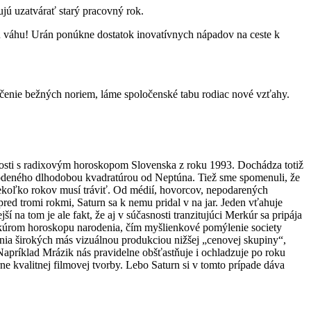
jú uzatvárať starý pracovný rok.
kú váhu! Urán ponúkne dostatok inovatívnych nápadov na ceste k
čenie bežných noriem, láme spoločenské tabu rodiac nové vzťahy.
osti s radixovým horoskopom Slovenska z roku 1993. Dochádza totiž
kodeného dlhodobou kvadratúrou od Neptúna. Tiež sme spomenuli, že
niekoľko rokov musí tráviť. Od médií, hovorcov, nepodarených
red tromi rokmi, Saturn sa k nemu pridal v na jar. Jeden vťahuje
na tom je ale fakt, že aj v súčasnosti tranzitujúci Merkúr sa pripája
erkúrom horoskopu narodenia, čím myšlienkové pomýlenie society
nia širokých más vizuálnou produkciou nižšej „cenovej skupiny“,
Napríklad Mrázik nás pravidelne obšťastňuje i ochladzuje po roku
e kvalitnej filmovej tvorby. Lebo Saturn si v tomto prípade dáva