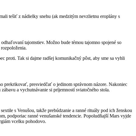
ali tešiť z nádielky snehu (ak medzitým nevzlietnu eroplány s
o odhaľovaní tajomstiev. Možno bude témou tajomno spojené so
 rozpoloženia.
ec proti. Tak si dajme radšej komunikačný pôst, aby sme sa vyhli
ho prekrikovať, presviedčať o jedinom správnom názore. Nakoniec
zábavu a vychutnávanie si príjemností sviatočného stola.
xtile s Venušou, takže prebúdzanie a ranné rituály pod ich ženskou
om, podporiac ranné venušanské tendencie. Popoludňajší Mars vyjde
nergiám vcelku pohodovo.