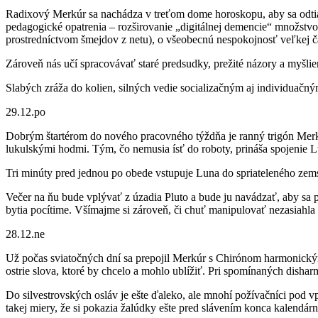
Radixový Merkúr sa nachádza v treťom dome horoskopu, aby sa odtia
pedagogické opatrenia – rozširovanie „digitálnej demencie“ množstvom
prostredníctvom šmejdov z netu), o všeobecnú nespokojnosť veľkej č
Zároveň nás učí spracovávať staré predsudky, prežité názory a myšlie
Slabých zráža do kolien, silných vedie socializačným aj individuačn
29.12.po
Dobrým štartérom do nového pracovného týždňa je ranný trigón Merkú
lukulskými hodmi. Tým, čo nemusia ísť do roboty, prináša spojenie 
Tri minúty pred jednou po obede vstupuje Luna do spriateleného ze
Večer na ňu bude vplývať z úzadia Pluto a bude ju navádzať, aby sa
bytia pocítime. Všímajme si zároveň, či chuť manipulovať nezasiahla 
28.12.ne
Už počas sviatočných dní sa prepojil Merkúr s Chirónom harmonickým 
ostrie slova, ktoré by chcelo a mohlo ublížiť. Pri spomínaných dish
Do silvestrovských osláv je ešte ďaleko, ale mnohí požívačníci pod v
takej miery, že si pokazia žalúdky ešte pred slávením konca kalendár