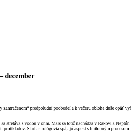
 – december
 zamračenom“ predpoludní poobedeí a k večeru obloha duše opäť vyčist
sa stretáva s vodou v ohni. Mars sa totiž nachádza v Rakovi a Neptú
ti protikladov. Starí astrológovia spájajú aspekt s hnilobným procesom