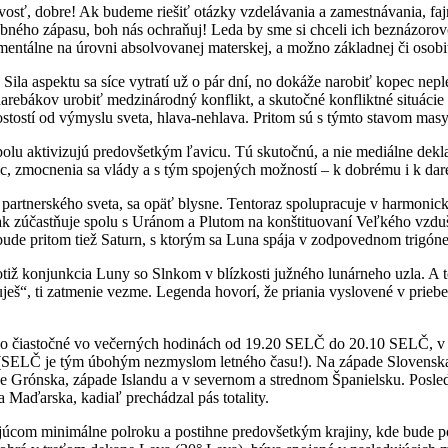
sť, dobre! Ak budeme riešiť otázky vzdelávania a zamestnávania, fajn. 
bného zápasu, boh nás ochraňuj! Leda by sme si chceli ich beznázorovo
mentálne na úrovni absolvovanej materskej, a možno základnej či osobit
ila aspektu sa síce vytratí už o pár dní, no dokáže narobiť kopec nepl
 darebákov urobiť medzinárodný konflikt, a skutočné konfliktné situác
ostostí od výmyslu sveta, hlava-nehlava. Pritom sú s týmto stavom mas
lu aktivizujú predovšetkým ľavicu. Tú skutočnú, a nie mediálne dekl
 moc, zmocnenia sa vlády a s tým spojených možností – k dobrému i k da
 partnerského sveta, sa opäť blysne. Tentoraz spolupracuje v harmonic
k zúčastňuje spolu s Uránom a Plutom na konštituovaní Veľkého vzdu
bude pritom tiež Saturn, s ktorým sa Luna spája v zodpovednom trigóne
otiž konjunkcia Luny so Slnkom v blízkosti južného lunárneho uzla. A t
uješ“, ti zatmenie vezme. Legenda hovorí, že priania vyslovené v prieb
ko čiastočné vo večerných hodinách od 19.20 SELČ do 20.10 SELČ, v K
 (SELČ je tým úbohým nezmyslom letného času!). Na západe Slovenska
de Grónska, západe Islandu a v severnom a strednom Španielsku. Posle
 Maďarska, kadiaľ prechádzal pás totality.
com minimálne polroku a postihne predovšetkým krajiny, kde bude poz