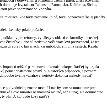
 mesiacoch s dobývaním a plienením území a miest, znesväcovaním
dominuje lev, takisto Taliansko, Rumunsko, Kalifornia, Sicília,
náciou práve spomínaného Vodnára.
m. Na miestach, kde bude zatmenie úplné, budú pozorovateľné aj planéty
iek. Len aby prialo počasie.
podkladov pre reformy, vynálezy v oblasti elektroniky a leteckej
li čitateľov. Lebo sú neúctivo voči čitateľovi presvedčení, že len
víznych správ o haváriách, karamboloch, smrti na cestách. Každá
schopnosti udržať partnerstvo dokonale pokope. Radšej by prijala
nerský pomer dostatočne pevný. V niektorých prípadoch, a poznám
, dlhodobé trvanie vzťahovej neistoty dokonca niekedy „hrozí“
žiace podvodníckej zmene moci. U nás by som sa tomu teraz pred
latinské slovo minister neznamená nič iné, než sluha), ale dominantne
, ty pán! A kto bude kozy pásť?)