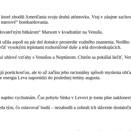
a ktoré zhodili Američania svoju druhú atómovku. Vraj v záujme zach
en mierové“ bombardovania.
olovateľným bitkárom“ Marsom v kvadratúre na Venušu.
 si užila aspoň na pár dní domáce prostredie vodného znamenia. Nedlh
ečiť vysokými teplotami rozhorúčené duše a telá dovolenkujúcich.
ké uhlové vzťahy s Venušou a Neptúnom. Chirón sa pokúšal liečiť, Ven
jú poetickosťou, ale to už začína jeho racionálny spôsob myslenia ob
 energia Leva naporúdzi do poslednej tretiny augusta.
u naplno vychutnám. Čas pobytu Slnka v Levovi je tomu plne naklonen
 tým, čo oslavovať budú – nezabudli a zobrali ich slávenie dostatočne