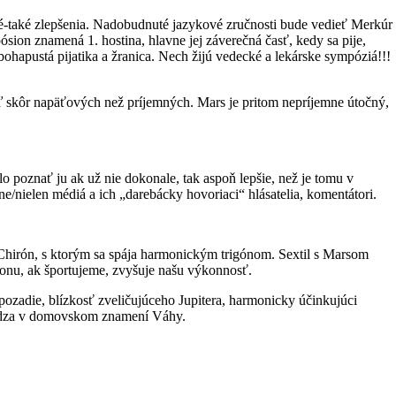
é-také zlepšenia. Nadobudnuté jazykové zručnosti bude vedieť Merkúr
ion znamená 1. hostina, hlavne jej záverečná časť, kedy sa pije,
 bohapustá pijatika a žranica. Nech žijú vedecké a lekárske sympóziá!!!
eď skôr napäťových než príjemných. Mars je pritom nepríjemne útočný,
 poznať ju ak už nie dokonale, tak aspoň lepšie, než je tomu v
e/nielen médiá a ich „darebácky hovoriaci“ hlásatelia, komentátori.
hirón, s ktorým sa spája harmonickým trigónom. Sextil s Marsom
onu, ak športujeme, zvyšuje našu výkonnosť.
ozadie, blízkosť zveličujúceho Jupitera, harmonicky účinkujúci
chádza v domovskom znamení Váhy.