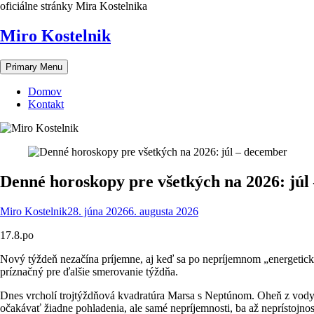
Skip
oficiálne stránky Mira Kostelnika
to
content
Miro Kostelnik
Primary Menu
Domov
Kontakt
Denné horoskopy pre všetkých na 2026: júl
Miro Kostelnik
28. júna 2026
6. augusta 2026
17.8.po
Nový týždeň nezačína príjemne, aj keď sa po nepríjemnom „energeticky
príznačný pre ďalšie smerovanie týždňa.
Dnes vrcholí trojtýždňová kvadratúra Marsa s Neptúnom. Oheň z vody 
očakávať žiadne pohladenia, ale samé nepríjemnosti, ba až neprístojnos