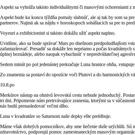
Aspekt sa vyhráža takisto individuálnymi či masovými ochoreniami z n
Aspekt bude ku koncu týždňa pomaly slabnúť, ale aj tak by som sa pre
partnerov. Najmä ak sa nájdu v horoskopoch sobášiacich sa pre to pre
Voyeuri a exhibicionisti si takisto dokážu užiť aspekt naplno.
Uvidíme, ako sa bude správať Mars po dnešnom predpoludňajšom vstu
zafantazírovať. Presadiť sa dokáže len nepriamo a počas kvadrátnyc
úplnej beznádeje, alebo naopak vybuchnúť v nepredvídateľnej agresív
Sedem minút po pol jedenástej prekračuje Luna hranice ohňa, vstupuje
Zo znamenia sa postaví do opozície voči Plutovi a do harmonických v
10.8.po
Merkúrov nástup na ohnivú levovskú cestu nebude jednoduchý. Postará 
tri dni. Pripomenie nám pretrvávajúce zranenia, ktorými sa v súčasnosti
nás budú prenasledovať veľmi dlho.
Luna v kvadratúre so Saturnom naše depky ešte prehlbuje.
Máme však dobrých pomocníkov, aby sme liečenie duše urýchlili. Sú nim
zdravotníctvo, podporujú pomoc zamestnaneckým masovým organizáciám,