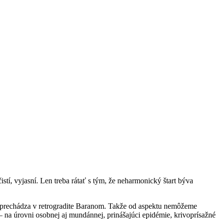
í, vyjasní. Len treba rátať s tým, že neharmonický štart býva
n prechádza v retrogradite Baranom. Takže od aspektu nemôžeme
 – na úrovni osobnej aj mundánnej, prinášajúci epidémie, krivoprísažné