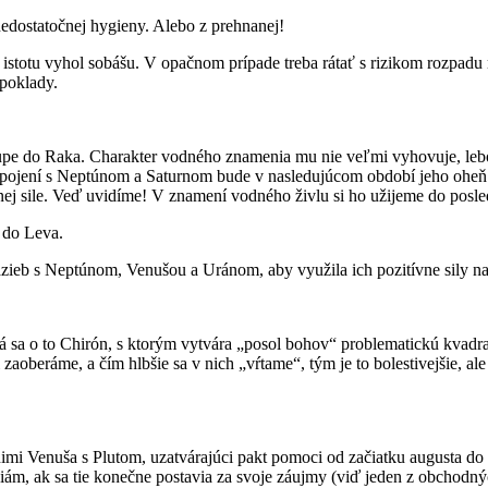
edostatočnej hygieny. Alebo z prehnanej!
 istotu vyhol sobášu. V opačnom prípade treba rátať s rizikom rozpadu
dpoklady.
pe do Raka. Charakter vodného znamenia mu nie veľmi vyhovuje, lebo
h spojení s Neptúnom a Saturnom bude v nasledujúcom období jeho oh
nej sile. Veď uvidíme! V znamení vodného živlu si ho užijeme do posl
 do Leva.
äzieb s Neptúnom, Venušou a Uránom, aby využila ich pozitívne sily n
sa o to Chirón, s ktorým vytvára „posol bohov“ problematickú kvadrat
 zaoberáme, a čím hlbšie sa v nich „vŕtame“, tým je to bolestivejšie, al
i Venuša s Plutom, uzatvárajúci pakt pomoci od začiatku augusta do za
 ak sa tie konečne postavia za svoje záujmy (viď jeden z obchodných 