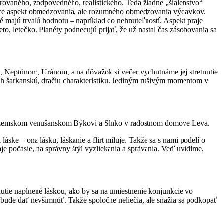
túrovaného, zodpovedného, realistického. Teda žiadne „šialenstvo“
 to síce aspekt obmedzovania, ale rozumného obmedzovania výdavkov.
 majú trvalú hodnotu – napríklad do nehnuteľností. Aspekt praje
eto, letečko. Planéty podnecujú prijať, že už nastal čas zásobovania sa
, Neptúnom, Uránom, a na dôvažok si večer vychutnáme jej stretnutie
ich šarkanskú, dračiu charakteristiku. Jediným rušivým momentom v
dza v zemskom venušanskom Býkovi a Slnko v radostnom domove Leva.
ke – ona lásku, láskanie a flirt miluje. Takže sa s nami podelí o
je počasie, na správny štýl vyzliekania a správania. Veď uvidíme,
nutie naplnené láskou, ako by sa na umiestnenie konjunkcie vo
bude dať nevšimnúť. Takže spoločne neliečia, ale snažia sa podkopať