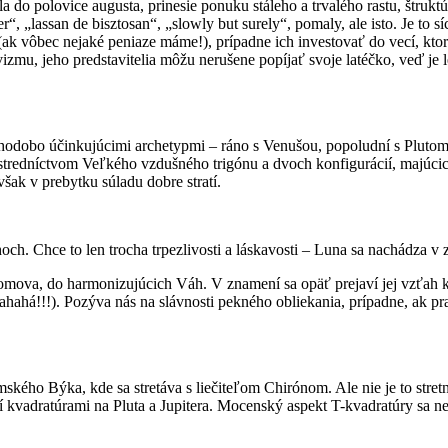
a do polovice augusta, prinesie ponuku stáleho a trvalého rastu, štruk
her“, „lassan de bisztosan“, „slowly but surely“, pomaly, ale isto. Je
k vôbec nejaké peniaze máme!), prípadne ich investovať do vecí, ktoré
izmu, jeho predstavitelia môžu nerušene popíjať svoje latéčko, veď je l
hodobo účinkujúcimi archetypmi – ráno s Venušou, popoludní s Plutom
rostredníctvom Veľkého vzdušného trigónu a dvoch konfigurácií, majúc
ak v prebytku súladu dobre stratí.
ahoch. Chce to len trocha trpezlivosti a láskavosti – Luna sa nachá
ova, do harmonizujúcich Váh. V znamení sa opäť prejaví jej vzťah k lás
ahahá!!!). Pozýva nás na slávnosti pekného obliekania, prípadne, ak pra
kého Býka, kde sa stretáva s liečiteľom Chirónom. Ale nie je to stret
kvadratúrami na Pluta a Jupitera. Mocenský aspekt T-kvadratúry sa ne