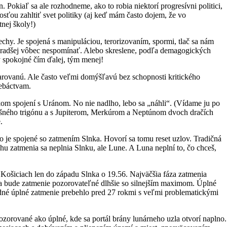
Pokiaľ sa ale rozhodneme, ako to robia niektorí progresívni politici,
sťou zahltiť svet politiky (aj keď mám často dojem, že vo
nej školy!)
echy. Je spojená s manipuláciou, terorizovaním, spormi, tlač sa nám
ie radšej vôbec nespomínať. Alebo skreslene, podľa demagogických
y spokojné čím ďalej, tým menej!
arovanú. Ale často veľmi domýšľavú bez schopnosti kritického
rebáctvam.
kom spojení s Uránom. No nie nadlho, lebo sa „náhli“. (Vídame ju po
šného trigónu a s Jupiterom, Merkúrom a Neptúnom dvoch dračích
.
o je spojené so zatmením Slnka. Hovorí sa tomu reset uzlov. Tradičná
ehu zatmenia sa neplnia Slnku, ale Lune. A Luna neplní to, čo chceš,
ošiciach len do západu Slnka o 19.56. Najväčšia fáza zatmenia
 bude zatmenie pozorovateľné dlhšie so silnejším maximom. Úplné
dné úplné zatmenie prebehlo pred 27 rokmi s veľmi problematickými
orované ako úplné, kde sa portál brány lunárneho uzla otvorí naplno.