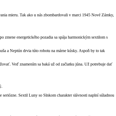
ovania mieru. Tak ako u nás zbombardovali v marci 1945 Nové Zámky,
o po zmene energetického pozadia sa spája harmonickým sextilom s
uša a Neptún drvia túto robotu na márne kúsky. Aspoň by to tak
ťažovať. Veď znamením sa baká už od začiatku júna. Už potrebuje dať
ý.
 seriózne. Sextil Luny so Slnkom charakter slávnosti naplní súladnou