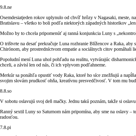
9.8.ne
Osemdesiatjeden rokov uplynulo od chvíľ hrôzy v Nagasaki, meste, n
Bratislavu – všetko to boli podľa niektorých západných historikov „l
Možno by to chcela pripomenúť aj ranná konjunkcia Luny s „nekontr
O trištvrte na desať prekračuje Luna rozhranie Blížencov a Raka, aby
Chirónom, aby prostredníctvom empatie a sociálnych citov pomáhali li
Popoludní mení Luna uhol pohľadu na realitu, vytvárajúc disharmonic
chceli, a závisí len od nás, či ich vplyvom podľahneme.
Merkúr sa ponáhľa opustiť vody Raka, ktoré ho síce znežňujú a napĺňa
svojim slovám prudkosť ohňa, kreatívnu presvedčivosť. V tom mu bude
8.8.so
V sobotu oslavujú svoj deň mačky. Jednu takú poznám, takže si oslav
Ranný sextil Luny so Saturnom nám pripomína, aby sme na oslavy – teda
radosťou.
7.8.pi