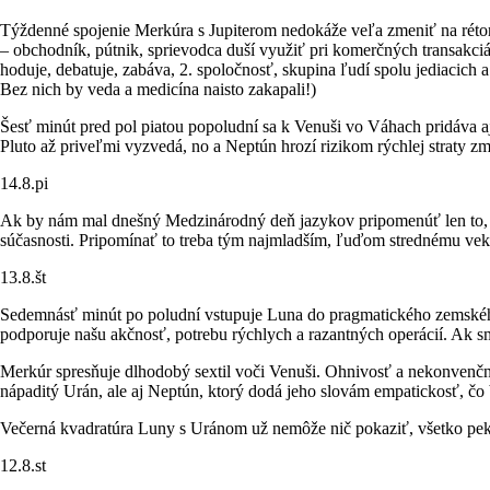
Týždenné spojenie Merkúra s Jupiterom nedokáže veľa zmeniť na réto
– obchodník, pútnik, sprievodca duší využiť pri komerčných transakci
hoduje, debatuje, zabáva, 2. spoločnosť, skupina ľudí spolu jediacich 
Bez nich by veda a medicína naisto zakapali!)
Šesť minút pred pol piatou popoludní sa k Venuši vo Váhach pridáva aj
Pluto až priveľmi vyzvedá, no a Neptún hrozí rizikom rýchlej straty 
14.8.pi
Ak by nám mal dnešný Medzinárodný deň jazykov pripomenúť len to, že a
súčasnosti. Pripomínať to treba tým najmladším, ľuďom strednému veku,
13.8.št
Sedemnásť minút po poludní vstupuje Luna do pragmatického zemského
podporuje našu akčnosť, potrebu rýchlych a razantných operácií. Ak 
Merkúr spresňuje dlhodobý sextil voči Venuši. Ohnivosť a nekonvenčno
nápaditý Urán, ale aj Neptún, ktorý dodá jeho slovám empatickosť, č
Večerná kvadratúra Luny s Uránom už nemôže nič pokaziť, všetko pek
12.8.st