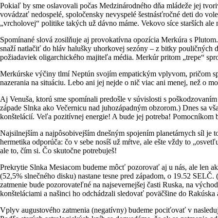
Pokiaľ by sme oslavovali počas Medzinárodného dňa mládeže jej tvorivo
vovádzať nedospelé, spoločensky nevyspelé šestnásťročné deti do vole
„vrcholovej“ politike takých už dávno máme. Vekovo síce starších ale 
Spomínané slová zosilňuje aj provokatívna opozícia Merkúra s Plutom. S
snaží natlačiť do hláv halušky uhorkovej sezóny – z bitky pouličných
požiadaviek oligarchického majiteľa média. Merkúr pritom „trepe“ spr
Merkúrske výčiny tlmí Neptún svojím empatickým vplyvom, pričom spo
nazerania na situáciu. Lebo ani jej nejde o nič viac ani menej, než o
Aj Venuša, ktorú sme spomínali predošle v súvislosti s poškodzovaním
západe Slnka ako Večernicu nad juhozápadným obzorom.) Dnes sa vša
konštelácií. Veľa pozitívnej energie! A bude jej potreba! Pomocníkom 
Najsilnejším a najpôsobivejším dnešným spojením planetárnych síl je t
hermetika odporúča: čo v sebe nosíš už mŕtve, ale ešte vždy to „osvetľ
ale to, čím si. Čo skutočne potrebuješ!
Prekrytie Slnka Mesiacom budeme môcť pozorovať aj u nás, ale len a
(52,5% slnečného disku) nastane tesne pred západom, o 19.52 SELČ.
zatmenie bude pozorovateľné na najsevernejšej časti Ruska, na výcho
konšteláciami a našinci ho odchádzali sledovať poväčšine do Rakúska a
Vplyv augustového zatmenia (negatívny) budeme pociťovať v nasledujú