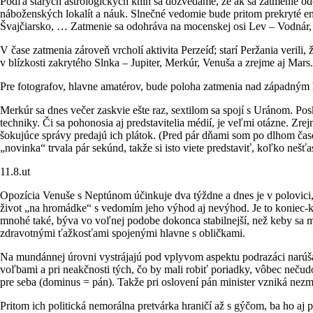
Podľa starých astrologických kníh sa dozvedáme, že ak sa zatmenie o
náboženských lokalít a náuk. Slnečné vedomie bude pritom prekryté em
Švajčiarsko, … Zatmenie sa odohráva na mocenskej osi Lev – Vodnár, p
V čase zatmenia zároveň vrcholí aktivita Perzeíd̓; starí Peržania veril
v blízkosti zakrytého Slnka – Jupiter, Merkúr, Venuša a zrejme aj Mars.
Pre fotografov, hlavne amatérov, bude poloha zatmenia nad západným 
Merkúr sa dnes večer zaskvie ešte raz, sextilom sa spojí s Uránom. P
techniky. Či sa pohonosia aj predstavitelia médií, je veľmi otázne. Zr
šokujúce správy predajú ich plátok. (Pred pár dňami som po dlhom čas
„novinka“ trvala pár sekúnd, takže si isto viete predstaviť, koľko nešť
11.8.ut
Opozícia Venuše s Neptúnom účinkuje dva týždne a dnes je v polovici,
život „na hromádke“ s vedomím jeho výhod aj nevýhod. Je to koniec-kon
mnohé také, býva vo voľnej podobe dokonca stabilnejší, než keby sa me
zdravotnými ťažkosťami spojenými hlavne s obličkami.
Na mundánnej úrovni vystrájajú pod vplyvom aspektu podrazáci narúšaj
voľbami a pri neakčnosti tých, čo by mali robiť poriadky, vôbec nečudo
pre seba (dominus = pán). Takže pri oslovení pán minister vzniká nezmy
Pritom ich politická nemorálna pretvárka hraničí až s gýčom, ba ho aj p