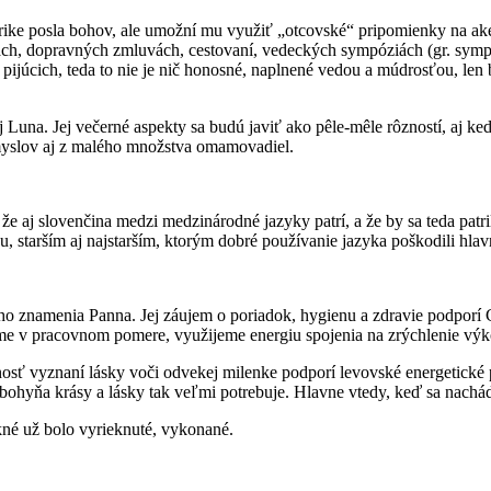
rike posla bohov, ale umožní mu využiť „otcovské“ pripomienky na ak
ách, dopravných zmluvách, cestovaní, vedeckých sympóziách (gr. sympós
a pijúcich, teda to nie je nič honosné, naplnené vedou a múdrosťou, len
 Luna. Jej večerné aspekty sa budú javiť ako pêle-mêle rôzností, aj k
zmyslov aj z malého množstva omamovadiel.
j slovenčina medzi medzinárodné jazyky patrí, a že by sa teda patrilo
 starším aj najstarším, ktorým dobré používanie jazyka poškodili hlavn
 znamenia Panna. Jej záujem o poriadok, hygienu a zdravie podporí C
sme v pracovnom pomere, využijeme energiu spojenia na zrýchlenie výk
sť vyznaní lásky voči odvekej milenke podporí levovské energetické p
o bohyňa krásy a lásky tak veľmi potrebuje. Hlavne vtedy, keď sa na
né už bolo vyrieknuté, vykonané.