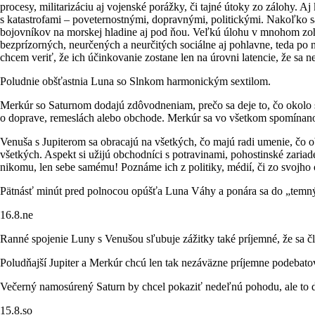
procesy, militarizáciu aj vojenské porážky, či tajné útoky zo zálohy. 
s katastrofami – poveternostnými, dopravnými, politickými. Nakoľko 
bojovníkov na morskej hladine aj pod ňou. Veľkú úlohu v mnohom zohr
bezprízorných, neurčených a neurčitých sociálne aj pohlavne, teda po
chcem veriť, že ich účinkovanie zostane len na úrovni latencie, že sa n
Poludnie obšťastnia Luna so Slnkom harmonickým sextilom.
Merkúr so Saturnom dodajú zdôvodneniam, prečo sa deje to, čo okolo s
o doprave, remeslách alebo obchode. Merkúr sa vo všetkom spomínan
Venuša s Jupiterom sa obracajú na všetkých, čo majú radi umenie, čo
všetkých. Aspekt si užijú obchodníci s potravinami, pohostinské zaria
nikomu, len sebe samému! Poznáme ich z politiky, médií, či zo svojho 
Pätnásť minút pred polnocou opúšťa Luna Váhy a ponára sa do „temn
16.8.ne
Ranné spojenie Luny s Venušou sľubuje zážitky také príjemné, že sa čl
Poludňajší Jupiter a Merkúr chcú len tak nezáväzne príjemne podebato
Večerný namosúrený Saturn by chcel pokaziť nedeľnú pohodu, ale to d
15.8.so