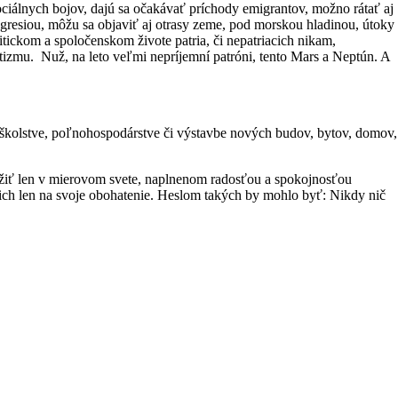
sociálnych bojov, dajú sa očakávať príchody emigrantov, možno rátať aj
gresiou, môžu sa objaviť aj otrasy zeme, pod morskou hladinou, útoky
ickom a spoločenskom živote patria, či nepatriacich nikam,
izmu. Nuž, na leto veľmi nepríjemní patróni, tento Mars a Neptún. A
 školstve, poľnohospodárstve či výstavbe nových budov, bytov, domov,
užiť len v mierovom svete, naplnenom radosťou a spokojnosťou
cich len na svoje obohatenie. Heslom takých by mohlo byť: Nikdy nič