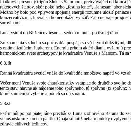
Piatkový spresnený trigón Slnka s Saturnom, pretrvávajúci od konca júl
raketových štartov, skôr pokojného „festina lente“, „langsam, aber sic
Možno by bolo pod vplyvom spojenia energií rozumne uložiť peniaze (a
konzervativizmu, liberalisti ho nedokážu využiť. Zato nepraje progresiv
surovinami.
Luna vstúpi do Blížencov tesne – sedem minút – po ôsmej ráno.
Zo znamenia vzduchu sa počas dňa pospája so všetkými dôležitými, dl
s optimalizujúcim Jupiterom. Energiu pritom aktéri diania vyžarujú p
harmonickom svete archetypov je kvadratúra Venuše s Marsom. Tá sa vš
6.8. št
Ranná kvadratúra svetiel vnáša do kvalít dňa množstvo napätí vo vzť
Večer mení Venuša svoje charakteristiky vstúpiac do druhého svojho dom
tento stav, hlavne ak nájdeme toho správneho, tú správnu (tx správnx h
ktoré z umení si vyberie a podelí sa oň s nami.
5.8.st
Päť minút po pol piatej ráno prechádza Luna z ohnivého Barana do zems
venušanskom znamení patrilo. Obaja sú totiž neharmonicky ovplyvnení 
zdravie citlivých jedincov.