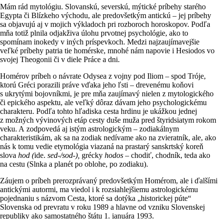
Mám rád mytológiu. Slovanskú, severskú, mýtické príbehy starého
Egypta či Blízkeho východu, ale predovšetkým antickú – jej príbehy
sa objavujú aj v mojich výkladoch pri rozboroch horoskopov. Podľa
mňa totiž plnila odjakživa úlohu prvotnej psychológie, ako to
spomínam inokedy v iných príspevkoch. Medzi najzaujímavejšie
veľké príbehy patria tie homérske, mnohé nám napovie i Hesiodos vo
svojej Theogonii či v diele Práce a dni.
Homérov príbeh o návrate Odysea z vojny pod Iliom – spod Tróje,
ktorú Gréci porazili práve vďaka jeho ľsti – drevenému koňovi
s ukrytými bojovníkmi, je pre mňa zaujímavý nielen z mytologického
či epického aspektu, ale veľký dôraz dávam jeho psychologickému
charakteru. Podľa tohto hľadiska cesta hrdinu je ukážkou jednej
z možných vývinových etáp cesty duše muža pred štyridsiatym rokom
veku. A zodpovedá aj istým astrologickým – zodiakálnym
charakteristikám, ak sa na zodiak nedívame ako na zvieratník, ale, ako
nás k tomu vedie etymológia viazaná na prastarý sanskrtský koreň
slova
hod (
ide.
sed-/sod-),
grécky
hodos –
chodiť, chodník, teda ako
na cestu (Slnka a planét po oblohe, po zodiaku).
Záujem o príbeh prerozprávaný predovšetkým Homérom, ale i ďalšími
antickými autormi, ma viedol i k rozsiahlejšiemu astrologickému
pojednaniu s názvom Cesta, ktoré sa dotýka „historickej púte“
Slovenska od prevratu v roku 1989 a hlavne od vzniku Slovenskej
republiky ako samostatného štátu 1. januára 1993.