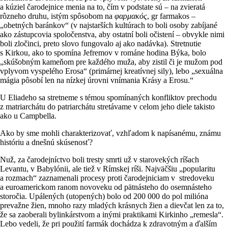
a kúziel čarodejnice menia na to, čím v podstate sú – na zvieratá
rôzneho druhu, istým spôsobom na
φαρμακός
, gr farmakos –
„obetných baránkov“ (v najstarších kultúrach to boli osoby zabíjané
ako zástupcovia spoločenstva, aby ostatní boli očistení – obvykle nimi
boli zločinci, preto slovo fungovalo aj ako nadávka). Stretnutie
s Kirkou, ako to spomína Jefremov v románe hodina Býka, bolo
„skúšobným kameňom pre každého muža, aby zistil či je mužom pod
vplyvom vyspelého Erosa“ (primárnej kreatívnej sily), lebo „sexuálna
mágia pôsobí len na nízkej úrovni vnímania Krásy a Erosu.“
U Eliadeho sa stretneme s témou spomínaných konfliktov prechodu
z matriarchátu do patriarchátu stretávame v celom jeho diele takisto
ako u Campbella.
Ako by sme mohli charakterizovať, vzhľadom k napísanému, známu
históriu a dnešnú skúsenosť?
Nuž, za čarodejníctvo boli tresty smrti už v starovekých ríšach
Levantu, v Babylónii, ale tiež v Rímskej ríši. Najväčšiu „popularitu
a rozmach“ zaznamenali procesy proti čarodejniciam v stredoveku
a euroamerickom ranom novoveku od pätnásteho do osemnásteho
storočia. Upálených (utopených) bolo od 200 000 do pol milióna
prevažne žien, mnoho razy mladých krásnych žien a dievčat len za to,
že sa zaoberali bylinkárstvom a inými praktikami Kirkinho „remesla“.
Lebo vedeli, že pri použití farmák dochádza k zdravotným a ďalším