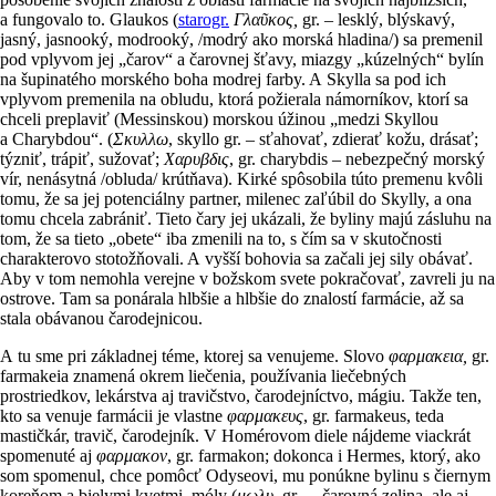
a fungovalo to. Glaukos (
starogr.
Γλαῦκος,
gr. – lesklý, blýskavý,
jasný, jasnooký, modrooký, /modrý ako morská hladina/) sa premenil
pod vplyvom jej „čarov“ a čarovnej šťavy, miazgy „kúzelných“ bylín
na šupinatého morského boha modrej farby. A Skylla sa pod ich
vplyvom premenila na obludu, ktorá požierala námorníkov, ktorí sa
chceli preplaviť (Messinskou) morskou úžinou „medzi Skyllou
a Charybdou“. (
Σκυλλω
, skyllo gr. – sťahovať, zdierať kožu, drásať;
týzniť, trápiť, sužovať;
Χαρυβδις
, gr. charybdis – nebezpečný morský
vír, nenásytná /obluda/ krútňava). Kirké spôsobila túto premenu kvôli
tomu, že sa jej potenciálny partner, milenec zaľúbil do Skylly, a ona
tomu chcela zabrániť. Tieto čary jej ukázali, že byliny majú zásluhu na
tom, že sa tieto „obete“ iba zmenili na to, s čím sa v skutočnosti
charakterovo stotožňovali. A vyšší bohovia sa začali jej sily obávať.
Aby v tom nemohla verejne v božskom svete pokračovať, zavreli ju na
ostrove. Tam sa ponárala hlbšie a hlbšie do znalostí farmácie, až sa
stala obávanou čarodejnicou.
A tu sme pri základnej téme, ktorej sa venujeme. Slovo
φαρμακεια,
gr.
farmakeia znamená okrem liečenia, používania liečebných
prostriedkov, lekárstva aj travičstvo, čarodejníctvo, mágiu. Takže ten,
kto sa venuje farmácii je vlastne
φαρμακευς
, gr. farmakeus, teda
mastičkár, travič, čarodejník. V Homérovom diele nájdeme viackrát
spomenuté aj
φαρμακον
, gr. farmakon; dokonca i Hermes, ktorý, ako
som spomenul, chce pomôcť Odyseovi, mu ponúkne bylinu s čiernym
koreňom a bielymi kvetmi, móly (
μωλυ
, gr. – čarovná zelina, ale aj