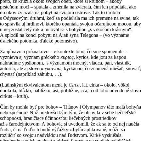
preto, že krúžila okolo svojich obetí, ktoré si kruhom – akoby
prsteňom moci – spútala a zmenila na zvieratá, čím ich pripútala, ako
do okov zviazala na pobyt na svojom ostrove. Tak to urobila
s Odyseovými druhmi, keď sa podieľala ma ich premene na svine, tak
to spravila aj hrdinovi, ktorého opantala svojou očarujúcou mocou, aby
u nej zostal celý rok a miloval sa s bohyňou „s vrkočom krásnym“.
A splodil na konci pobytu na Aiaii syna Telegona – (vo význame
ďalekého potomka, ďaleké potomstvo).
Zaujímavo a príznakovo – v kontexte toho, čo sme spomenuli –
vyznieva aj význam gréckeho
κυριος
, kyrios, kde jotu za kapou
nahradíme ypsilonom, s významom mocný, vládca, pán, vlastník,
autorita, ale aj slovo
κυρκαναω
, kyrkanao, čo znamená miešať, snovať,
chystať (napríklad záhubu, …).
(Latinským ekvivalentom mena je
Circa
, lat. cirka – okolo, vôkol,
dookola, blízko, nablízku, asi, približne, cca, a od toho odvodené slovo
cirkus – kruh).
Čím by mohla byť pre bohov – Titánov i Olympanov táto malá bohyňa
nebezpečnou? Nuž predovšetkým tým, že objavila v sebe liečiteľské
schopnosti, hraničiace účinnosťou liečebných prostriedkov
až s čarodejníctvom. A bohovia si uvedomili, že ak sa to od nej naučia
ľudia, či na ľuďoch budú výťažky z bylín aplikované, môžu sa
rozlúčiť so svojou nadvládou nad ľudstvom. Kirké vyskúšala
pôsobenie svojich znalostí z oblasti farmácie na svojich najbližších,