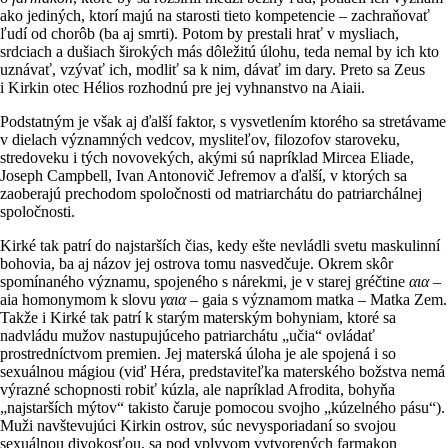
ako jediných, ktorí majú na starosti tieto kompetencie – zachraňovať
ľudí od chorôb (ba aj smrti). Potom by prestali hrať v mysliach,
srdciach a dušiach širokých más dôležitú úlohu, teda nemal by ich kto
uznávať, vzývať ich, modliť sa k nim, dávať im dary. Preto sa Zeus
i Kirkin otec Hélios rozhodnú pre jej vyhnanstvo na Aiaii.
Podstatným je však aj ďalší faktor, s vysvetlením ktorého sa stretávame
v dielach významných vedcov, mysliteľov, filozofov staroveku,
stredoveku i tých novovekých, akými sú napríklad Mircea Eliade,
Joseph Campbell, Ivan Antonovič Jefremov a ďalší, v ktorých sa
zaoberajú prechodom spoločnosti od matriarchátu do patriarchálnej
spoločnosti.
Kirké tak patrí do najstarších čias, kedy ešte nevládli svetu maskulinní
bohovia, ba aj názov jej ostrova tomu nasvedčuje. Okrem skôr
spomínaného významu, spojeného s nárekmi, je v starej gréčtine
αια
–
aia homonymom k slovu
γαια
– gaia s významom matka – Matka Zem.
Takže i Kirké tak patrí k starým materským bohyniam, ktoré sa
nadvládu mužov nastupujúceho patriarchátu „učia“ ovládať
prostredníctvom premien. Jej materská úloha je ale spojená i so
sexuálnou mágiou (viď Héra, predstaviteľka materského božstva nemá
výrazné schopnosti robiť kúzla, ale napríklad Afrodita, bohyňa
„najstarších mýtov“ takisto čaruje pomocou svojho „kúzelného pásu“).
Muži navštevujúci Kirkin ostrov, súc nevysporiadaní so svojou
sexuálnou divokosťou, sa pod vplyvom vytvorených farmakon