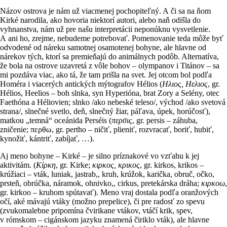
Názov ostrova je nám už viacmenej pochopiteľný. A či sa na ňom
Kirké narodila, ako hovoria niektorí autori, alebo naň odišla do
vyhnanstva, nám už pre našu interpretácii neponúknu vysvetlenie.
A ani ho, zrejme, nebudeme potrebovať. Pomenovanie teda môže byť
odvodené od náreku samotnej osamotenej bohyne, ale hlavne od
nárekov tých, ktorí sa premieňajú do animálnych podôb. Alternatíva,
že bola na ostrove uzavretá z vôle bohov – olympanov i Titánov – sa
mi pozdáva viac, ako tá, že tam prišla na svet. Jej otcom bol podľa
Homéra i viacerých antických mýtografov Hélios (
Ηλιος, Ηελιος
, gr.
Hélios, Heelios – boh slnka, syn Hyperióna, brat Zory a Selény, otec
Faethóna a Héliovien; slnko /ako nebeské teleso/, východ /ako svetová
strana/, slnečné svetlo, deň, slnečný žiar, páľava, úpek, horúčosť),
matkou „temná“ oceánida Perséis (
περσις
, gr. persis – záhuba,
zničenie; περθω, gr. pertho – ničiť, plieniť, rozvracať, boriť, hubiť,
kynožiť, kántriť, zabíjať, …).
Aj meno bohyne – Kirké – je silno príznakové vo vzťahu k jej
aktivitám. (
Κίρκη
, gr. Kirke;
κιρκος, κρικος
, gr. kirkos, krikos –
krúžiaci – vták, luniak, jastrab,, kruh, krúžok, karička, obruč, očko,
prsteň, obrúčka, náramok, ohnivko,, cirkus, pretekárska dráha;
κιρκοω
,
gr. kirkoo – kruhom spútavať). Meno vraj dostala podľa oranžových
očí, aké mávajú vtáky (možno prepelice), či pre radosť zo spevu
(zvukomalebne pripomína čvirikane vtákov, vtáčí krik, spev,
v rómskom – cigánskom jazyku znamená čiriklo vták), ale hlavne