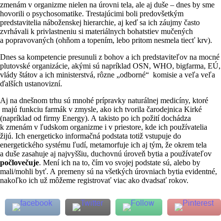
zmenám v organizme nielen na úrovni tela, ale aj duše – dnes by sme
hovorili o psychosomatike. Trestajúcimi boli predovšetkým
predstavitelia náboženskej hierarchie, aj keď sa ich záujmy často
zvrhávali k privlastneniu si materiálnych bohatstiev mučených
a popravovaných (ohňom a topením, lebo pritom nesmela tiecť krv).
Dnes sa kompetencie presunuli z bohov a ich predstaviteľov na mocné
plutovské organizácie, akými sú napríklad OSN, WHO, bigfarma, EÚ,
vlády štátov a ich ministerstvá, rôzne „odborné“ komisie a veľa veľa
ďalších ustanovizní.
Aj na dnešnom trhu sú mnohé prípravky naturálnej medicíny, ktoré
majú funkciu farmák v zmysle, ako ich tvorila čarodejnica Kirké
(napríklad od firmy Energy). A takisto po ich požití dochádza
k zmenám v ľudskom organizme i v priestore, kde ich používatelia
žijú. Ich energeticko informačná podstata totiž vstupuje do
energetického systému ľudí, metamorfuje ich aj tým, že okrem tela
a duše zasahuje aj najvyššiu, duchovnú úroveň bytia a používateľov
počlovečuje
. Mení ich na to, čím vo svojej podstate sú, alebo by
mali/mohli byť. A premeny sú na všetkých úrovniach bytia evidentné,
nakoľko ich už môžeme registrovať viac ako dvadsať rokov.