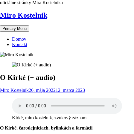
Skip
oficiálne stránky Mira Kostelnika
to
content
Miro Kostelnik
Primary Menu
Domov
Kontakt
O Kirké (+ audio)
Miro Kostelnik
26. mája 2022
12. marca 2023
Kirké, miro kostelnik, zvukový záznam
O Kirké, čarodejniciach, bylinkách a farmácii