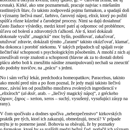
cesnak). Kirké, ako sme poznamenali, pracuje najviac s miešaním
rastlinných štiav, čo takisto zodpovedá pojmu farmakon, a spadajú doň
i významy liečivá masť, farbivo, čarovný nápoj, elixír, ktorý po požití
spúšťa rôzne kúzelné a čarodejné procesy. Nimi sa dajú dosiahnuť
často žiaduce výsledky, medzi ktoré patrí aj odpomoc od problémov,
úľavu od bolestí a zdravotných ťažkostí. Ale tí, ktorí dokázali
dokonale využiť „magickú“ moc bylín, posilňovať, zakaľovať,
utužovať zdravie, dokázali týmito „čarami“ takisto okúzľovať, klamať,
ba dokonca i porobiť niekomu. V takých prípadoch už spájali svoje
liečiteľské schopnosti s psychologickým pôsobením. A mnohí z nich aj
zneužívali svoje znalosti a schopnosti (hlavne ak za to dostali dobrú
plácu alebo boli k zneužitiu násilne zmanipulovaní) nechali sa zneuctiť
do podoby travičov, na „prácu“ s jedmi.
No i sám veľký lekár, predchodca homeopatikov, Paracelsus, takisto
ako mnohí pred ním a po ňom poznal, že jedy majú takisto liečivú
moc, závisí len od použitého množstva zvolených ingrediencií v
„elixíroch“ (
al-iksír
, arab. – „liečivý magický nápoj“, z gréckeho
ξηριον, ξηρος
– xerion, xeros – suchý, vysušený, vysušujúci zásyp na
rany).
V čom spočívalo a dodnes spočíva „nebezpečenstvo“ kirkovských
praktík pre tých, ktorí ich zakazujú, obmedzujú, trescú? V prípade
mýtu je to pomerne jasné. Bohovia sa obávajú, že by poznatky
o
farmakon
, ktoré by sa rozšírili medzi bežný ľud, potlačil ich význam