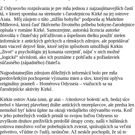
Z Odyseovho rozprávania je pre mňa jednou z najzaujímavejších častí
tá, v ktorej spomína na stretnutie s čarodejnicou Kirké na jej ostrove
Aiaia. Môj záujem o túto „nižšiu bohyňu“ podporila aj Madeline
Millerová, ktorá časť fiktívneho životného príbehu bohyne-čarodejnice
opísala v románe Kirké. Samozrejme, autorská licencia autorke
dovolila v čitateľsky príťažlivom a úspešnom dielku použiť nielen
informácie z antických gréckych a rímskych zdrojov, ale popridávať
tam viaceré dejové línie, ktoré istým spôsobom umožňujú Kirkin
„život“ a psychológiu jej konania ozrejmiť, nájsť v nich možné
„logické“ súvislosti, ako ich poznáme z pohľadu a požiadaviek
súčasného (západného) čitateľa.
Najpodstatnejším zdrojom dôležitých informácií bolo pre mňa
predovšetkým pochopenie významu mien a slov, ktorými oplýva
originálny prameň – Homérova Odysseia – viažucich sa na
čarodejnícke aktivity Kirké.
Kirkin ostrov Aiaia (
αιαι
, gr aiai – /citoslovce bolesti/ ach, beda) síce
nebol v hlavnej plavebnej dráhe antických moreplavcov, ale predsa len
nemohol byť kdesi úplne na okraji vtedajšieho obývaného sveta. Keď
v jeho pobrežných vodách pristál so svojou loďou Odyseus so
zvyškom druhov preživších predošlé útrapy cesty, našli v húštinách
ostrova množstvo voľne pobehujúcich zvierat, správajúcich sa veľmi
prívetivo, vľúdne (v ľudí), neútočne. Až neskôr pochopili, že sú to