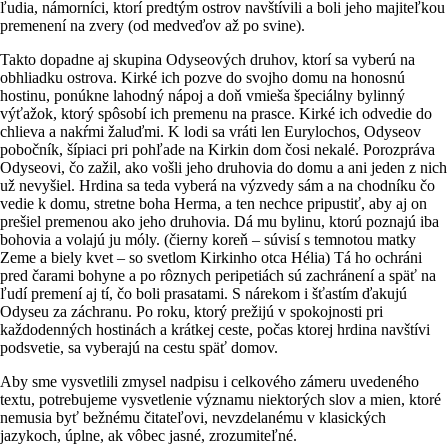
ľudia, námorníci, ktorí predtým ostrov navštívili a boli jeho majiteľkou
premenení na zvery (od medveďov až po svine).
Takto dopadne aj skupina Odyseových druhov, ktorí sa vyberú na
obhliadku ostrova. Kirké ich pozve do svojho domu na honosnú
hostinu, ponúkne lahodný nápoj a doň vmieša špeciálny bylinný
výťažok, ktorý spôsobí ich premenu na prasce. Kirké ich odvedie do
chlieva a nakŕmi žaluďmi. K lodi sa vráti len Eurylochos, Odyseov
pobočník, šípiaci pri pohľade na Kirkin dom čosi nekalé. Porozpráva
Odyseovi, čo zažil, ako vošli jeho druhovia do domu a ani jeden z nich
už nevyšiel. Hrdina sa teda vyberá na výzvedy sám a na chodníku čo
vedie k domu, stretne boha Herma, a ten nechce pripustiť, aby aj on
prešiel premenou ako jeho druhovia. Dá mu bylinu, ktorú poznajú iba
bohovia a volajú ju móly. (čierny koreň – súvisí s temnotou matky
Zeme a biely kvet – so svetlom Kirkinho otca Hélia) Tá ho ochráni
pred čarami bohyne a po rôznych peripetiách sú zachránení a späť na
ľudí premení aj tí, čo boli prasatami. S nárekom i šťastím ďakujú
Odyseu za záchranu. Po roku, ktorý prežijú v spokojnosti pri
každodenných hostinách a krátkej ceste, počas ktorej hrdina navštívi
podsvetie, sa vyberajú na cestu späť domov.
Aby sme vysvetlili zmysel nadpisu i celkového zámeru uvedeného
textu, potrebujeme vysvetlenie významu niektorých slov a mien, ktoré
nemusia byť bežnému čitateľovi, nevzdelanému v klasických
jazykoch, úplne, ak vôbec jasné, zrozumiteľné.