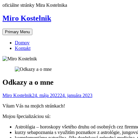
Skip
oficiálne stránky Mira Kostelnika
to
content
Miro Kostelnik
Primary Menu
Domov
Kontakt
Odkazy a o mne
Miro Kostelnik
24. mája 2022
24. januára 2023
Vítam Vás na mojich stránkach!
Mojou špecializáciou sú:
Astrológia – horoskopy všetého druhu od osobných cez firem
kurzy sebapoznania s využitím poznatkov z astrológie, jungovsk
komplementárne naturálna, čiže doplnková prírodná medicína,