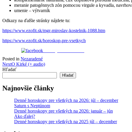
meranie patogénnych zón pomocou virgule a kyvadla, navrhova
umenie – výtvarník
Odkazy na ďalšie stránky nájdete tu:
https://www.ezofit.sk/mgr-miroslav-kostelnik-1088.htm
https://www.ezofit.sk/horoskop-pre-vsetkych
Zdieľaj na Facebooku
Posted in
Nezaradené
Post
Next
O Kirké (+ audio)
Hľadať
navigation
Hľadať
Najnovšie články
Denné horoskopy pre všetkých na 2026: júl – december
Saturn s Neptúnom
Denné horoskopy pre všetkých na 2026: január – jún
Ako ďalej?
Denné horoskopy pre všetkých na 2025 júl – december