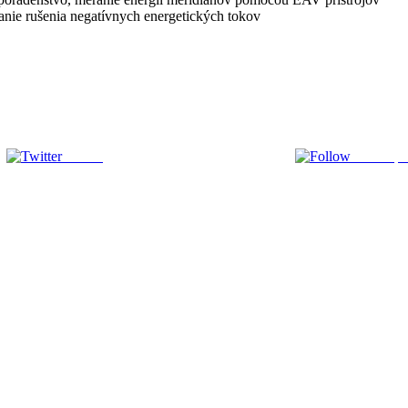
nie rušenia negatívnych energetických tokov
Tweetuj
Priama po