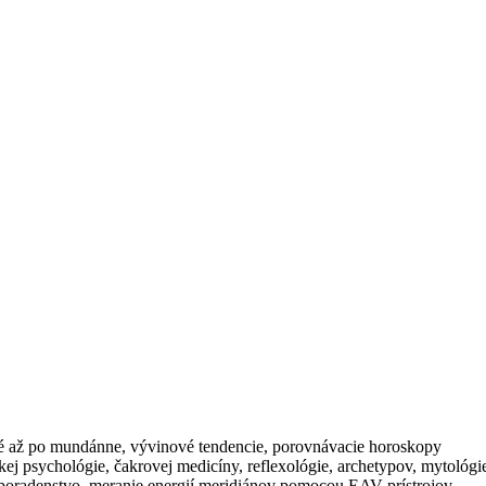
né až po mundánne, vývinové tendencie, porovnávacie horoskopy
ej psychológie, čakrovej medicíny, reflexológie, archetypov, mytológi
 poradenstvo, meranie energií meridiánov pomocou EAV prístrojov