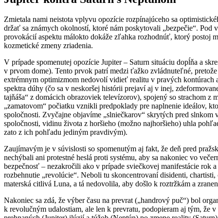
Zmietala nami neistota vplyvu opozície rozpínajúceho sa optimistickéh
držať sa známych okolností, ktoré nám poskytovali „bezpečie“. Pod 
provokácií aspektu málokto dokáže zľahka rozhodnúť, ktorý postoj m
kozmetické zmeny zriadenia.
V prípade spomenutej opozície Jupiter – Saturn situáciu dopĺňa a sk
v prvom dome). Tento prvok patrí medzi ťažko zvládnuteľné, pretože v 
extrémnym optimizmom nedovolí vidieť realitu v pravých kontúrach a
spektra dúhy (čo sa v neskoršej histórii prejaví aj v inej, zdeformov
tajňáša“ z domácich obrazoviek televízorov), spojený so strachom z 
„zamatovom“ počiatku vznikli predpoklady pre naplnenie ideálov, kt
spoločnosti. Zvyčajne objavíme „slniečkarov“ skrytých pred slnkom v 
spoločnosti, vidinu života z horšieho (možno najhoršieho) uhla pohľadu
zato z ich pohľadu jediným pravdivým).
Zaujímavým je v súvislosti so spomenutým aj fakt, že deň pred pražs
nechýbali ani protestné heslá proti systému, aby sa nakoniec vo večer
bezpečnosť – nezakročili ako v prípade sviečkovej manifestácie rok 
rozbehnutie „revolúcie“. Neboli tu skoncentrovaní disidenti, chartist
materská citlivá Luna, a tá nedovolila, aby došlo k roztržkám a zranen
Nakoniec sa zdá, že výber času na prevrat („handrový puč“) bol org
k revolučným udalostiam, ale len k prevratu, podopieram aj tým, že v
prehnaných (Jupiter) ilúzií a túžob (Neptún) po zmene reality (Saturn