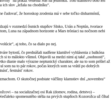
tvoly“ na príkaz vedenia ŠtB na jednotku. Toto klamstvo bolo len
a ich slov „ležala na chodníku“.
me čudovať, že horoskop zrodenia má v sebe toľko disharmónií,
dzajú v rozmedzí ôsmich stupňov Slnko, Urán a Neptún, tvoriace
entom, Luna na západnom horizonte a Mars tróniaci na nočnom nebi
lúcie“, aj toho, čo sa dialo po nej.
váre bytostí, čo prednášali nadšene klamlivé vyhlásenia z balkóna
 si to málokto všimol. Objavili sa medzi nimi aj také „osobnosti“,
tko dianie malo výrazne neptunický charakter, ale na to som prišiel až
l som na to pár rokov, počas ktorých som sa vrátil po dobrých
tnásť, šestnásť rokov.
 vzmachom. O skutočnej podstate väčšiny klamstiev dní „novembra“
žcovi – na socializačnej osi Rak (domov, rodina, detstvo) –
. Neďaleko spomenutého stélia na prvých stupňoch Kozorožca už číhal