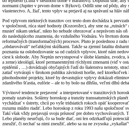
do lepšieho (Luna v siedmom dome v Baranovi). Dopustili sme, aby s
normami (Jupiter v prvom dome v Býkovi). Odišli sme od pôdy, aby s
vlastenectvo. A, žiaľ, tento vplyv sa prejavil aj na správaní sa hlá
Pod vplyvom niektorých tranzitov cez tento dom dochádza k prevzat
v spoločnosti, rúca staré hodnoty (Kozorožec), aby sme na „ruinách
musieť nikam utekať, nikto ho nebude ohrozovať a neprávom nás oň ob
do nasledujúceho znamenia, do vzdušného Vodnára. Vo štvrtom dome
reformačných (transformačných) procesov. Pluto je poslednou z radu t
„obdarovávali“ neľahkými skúškami. Takže sa zjemní fatalita disharmo
poznania na oslobodzovanie sa od cudzích vplyvov, ktoré nám nedovo
ciest k slobode. Aby Neptún nevystupoval v úlohe klamára, zvodcu,
a zeme) ideológií, ktoré permanentnými rýchlymi zmenami (viď v osta
epidémií , …) dovádzajú obyčajných ľudí do šialenstva neistoty, stra
zatiaľ vytvárajú v širokom publiku závislosti horšie, než ktorékoľve
plnohodnotné projekty, ktoré by devastujúce vplyvy dokázali elimino
zdanlivého šťastia, eufórie – ale to by bolo na dlhšiu, veľmi dlhú de
Vývinové tendencie prejavené a interpretované v tranzitových horos
pomaly uzatvára. Solárny horoskop a tranzity transsaturnských plan
vychádzať v ústrety, chcú po vyše tridsiatich rokoch opäť kooperovať
rozumu múdro riadiť. Lebo horoskop z roku 1993 našu spoločnosť svo
Takí však vždy prejavujú svoju prísnosť pre dobro vychovávaných. T
Lebo planéty neurčujú, čo sa bude diať, oni len odzrkadľujú potenciá
zneužiť, či nechať sa nimi zneužiť, alebo sa na ne zvysoka „vykašlať“