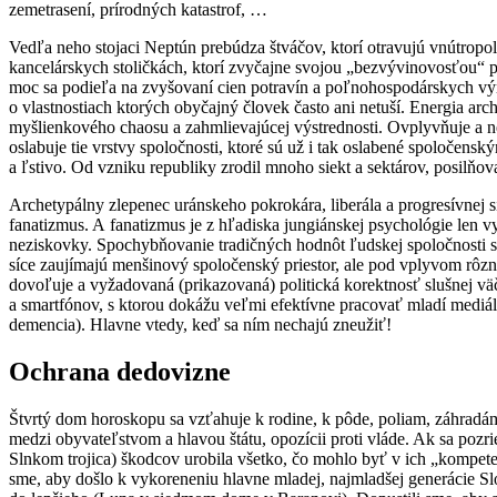
zemetrasení, prírodných katastrof, …
Vedľa neho stojaci Neptún prebúdza štváčov, ktorí otravujú vnútropol
kancelárskych stoličkách, ktorí zvyčajne svojou „bezvývinovosťou“
moc sa podieľa na zvyšovaní cien potravín a poľnohospodárskych výr
o vlastnostiach ktorých obyčajný človek často ani netuší. Energia arc
myšlienkového chaosu a zahmlievajúcej výstrednosti. Ovplyvňuje a n
oslabuje tie vrstvy spoločnosti, ktoré sú už i tak oslabené spoločen
a ľstivo. Od vzniku republiky zrodil mnoho siekt a sektárov, posilňova
Archetypálny zlepenec uránskeho pokrokára, liberála a progresívnej s
fanatizmus. A fanatizmus je z hľadiska jungiánskej psychológie len v
neziskovky. Spochybňovanie tradičných hodnôt ľudskej spoločnosti sa
síce zaujímajú menšinový spoločenský priestor, ale pod vplyvom rôznych
dovoľuje a vyžadovaná (prikazovaná) politická korektnosť slušnej väčš
a smartfónov, s ktorou dokážu veľmi efektívne pracovať mladí mediá
demencia). Hlavne vtedy, keď sa ním nechajú zneužiť!
Ochrana dedovizne
Štvrtý dom horoskopu sa vzťahuje k rodine, k pôde, poliam, záhradá
medzi obyvateľstvom a hlavou štátu, opozícii proti vláde. Ak sa poz
Slnkom trojica) škodcov urobila všetko, čo mohlo byť v ich „kompete
sme, aby došlo k vykoreneniu hlavne mladej, najmladšej generácie Slo