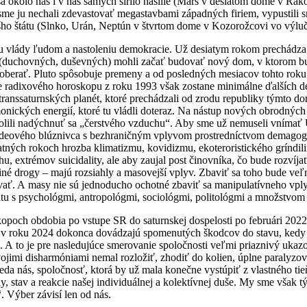
a okolo nás i v nás samých šírilo násilie (Mars v desiatom dome v Ra
me ju nechali zdevastovať megastavbami západných firiem, vypustili 
v nášho štátu (Slnko, Urán, Neptún v štvrtom dome v Kozorožcovi vo výl
iu vlády ľudom a nastoleniu demokracie. Už desiatym rokom prechádz
“ (duchovných, duševných) mohli začať budovať nový dom, v ktorom bud
erať. Pluto spôsobuje premeny a od posledných mesiacov tohto roku už
 radixového horoskopu z roku 1993 však zostane minimálne ďalších de
ranssaturnských planét, ktoré prechádzali od zrodu republiky týmto do
nických energií, ktoré tu vládli doteraz. Na nástup nových obrodných sí
lili nadýchnuť sa „čerstvého vzduchu“. Aby sme už nemuseli vnímať Ur
 ideového blúznivca s bezhraničným vplyvom prostredníctvom demagog
tných rokoch hrozba klimatizmu, kovidizmu, ekoteroristického gríndil
chu, extrémov suicidality, ale aby zaujal post činovníka, čo bude roz
k iné drogy – majú rozsiahly a masovejší vplyv. Zbaviť sa toho bude ve
vať. A masy nie sú jednoducho ochotné zbaviť sa manipulatívneho vply
batu s psychológmi, antropológmi, sociológmi, politológmi a množstvom 
kopoch obdobia po vstupe SR do saturnskej dospelosti po februári 202
ét v roku 2024 dokonca dovádzajú spomenutých škodcov do stavu, kedy 
. A to je pre nasledujúce smerovanie spoločnosti veľmi priaznivý ukaz
jimi disharmóniami nemal rozložiť, zhodiť do kolien, úplne paralyzova
eda nás, spoločnosť, ktorá by už mala konečne vystúpiť z vlastného t
ly, stav a reakcie našej individuálnej a kolektívnej duše. My sme však
. Výber závisí len od nás.