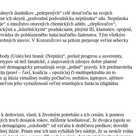
tátnych úradníkov „prilepených“ celé desaťročia na svojich
jeme ich skrytú „podvodnú podvodnícku neptúnsku“ silu. Neptúnska
uje“ o množstvo otravných chemických aditív, „zlepšovačov“,
tickými a „kúzelníckymi“ produkciami, plnými lží, klamstiev, opojení,
privádza do poblúzneného halucinačného šialenstva. Tým všetkým
chorobných stavov. V Kozorožcovi sa pritom prejavuje veľmi sebecky
body (Urán) bez hraníc (Neptún)“, prelud progresu a suverenity,
typov sú tiež fanatické, z utajovaných zdrojov dobre platené
ré demagogicky presadzujú svoje „jediné“ pravdy. Ich predstavitelia
(praví – ľaví, koalícia – opozícia) či multispektralita im to
j ilúzia virtuálnej reality počítačov, mobilov, laptopov, ajfónov
teľom jeho vymožeností veľmi retardujúcu funkciu (digitálna
 k dedovizni, vlasti, k životným potrebám a ich cenám, k pomeru
ných troch desiatok rokov, môžeme konštatovať, že dvojica (spolu so
ou demagógiou „oslobodiť“ od vzťahu k dedičstvu predkov; dovolili
ej ilúzie. Priam sme ich tam vyháňali bez nádeje, že sa neskôr vrátia