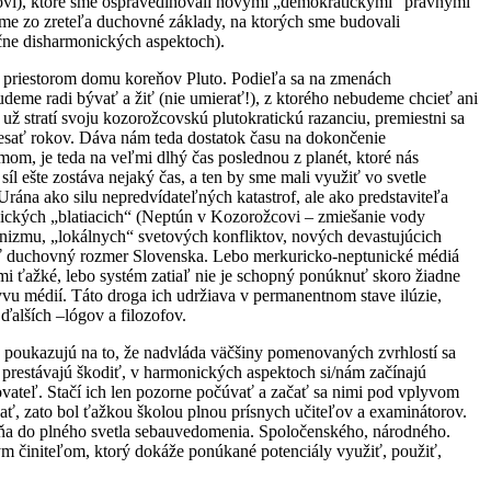
kovi), ktoré sme ospravedlňovali novými „demokratickými“ právnymi
sme zo zreteľa duchovné základy, na ktorých sme budovali
učne disharmonických aspektoch).
a priestorom domu koreňov Pluto. Podieľa sa na zmenách
eme radi bývať a žiť (nie umierať!), z ktorého nebudeme chcieť ani
 stratí svoju kozorožcovskú plutokratickú razanciu, premiestni sa
sať rokov. Dáva nám teda dostatok času na dokončenie
mom, je teda na veľmi dlhý čas poslednou z planét, ktoré nás
l ešte zostáva nejaký čas, a ten by sme mali využiť vo svetle
ána ako silu nepredvídateľných katastrof, ale ako predstaviteľa
ických „blatiacich“ (Neptún v Kozorožcovi – zmiešanie vody
inizmu, „lokálnych“ svetových konfliktov, nových devastujúcich
víjať duchovný rozmer Slovenska. Lebo merkuricko-neptunické médiá
ľmi ťažké, lebo systém zatiaľ nie je schopný ponúknuť skoro žiadne
vu médií. Táto droga ich udržiava v permanentnom stave ilúzie,
ďalších –lógov a filozofov.
2 poukazujú na to, že nadvláda väčšiny pomenovaných zvrhlostí sa
prestávajú škodiť, v harmonických aspektoch si/nám začínajú
ovateľ. Stačí ich len pozorne počúvať a začať sa nimi pod vplyvom
ť, zato bol ťažkou školou plnou prísnych učiteľov a examinátorov.
ieňa do plného svetla sebauvedomenia. Spoločenského, národného.
 tým činiteľom, ktorý dokáže ponúkané potenciály využiť, použiť,