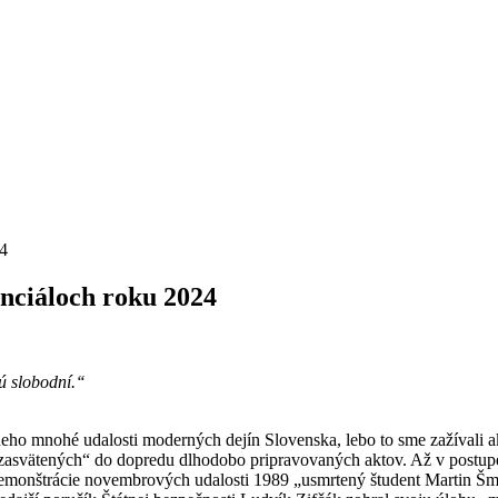
enciáloch roku 2024
ú slobodní.‘‘
eho mnohé udalosti moderných dejín Slovenska, lebo to sme zažívali
zasvätených“ do dopredu dlhodobo pripravovaných aktov. Až v postupe č
emonštrácie novembrových udalosti 1989 „usmrtený študent Martin Šmí