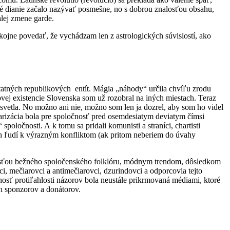
vé dianie začalo nazývať posmešne, no s dobrou znalosťou obsahu,
alej zmene garde.
jne povedať, že vychádzam len z astrologických súvislostí, ako
tatných republikových entít. Mágia „náhody“ určila chvíľu zrodu
vej existencie Slovenska som už rozobral na iných miestach. Teraz
vetla. No možno ani nie, možno som len ja dozrel, aby som ho videl
larizácia bola pre spoločnosť pred osemdesiatym deviatym čímsi
poločnosti. A k tomu sa pridali komunisti a straníci, chartisti
žných ľudí k výrazným konfliktom (ak pritom neberiem do úvahy
žitosťou bežného spoločenského folklóru, módnym trendom, dôsledkom
ci, mečiarovci a antimečiarovci, dzurindovci a odporcovia tejto
mnosť protiľahlosti názorov bola neustále prikrmovaná médiami, ktoré
ch sponzorov a donátorov.