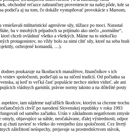
ek, obchodné reťazce zahraničnej proveniencie na našej pôde, kde sa
sa podieľa aj na tom, čo dokáže vystupňovať provokácie s Marsom,
iešavali militaristické agresívne sily, túžiace po moci. Narastal
v štáte, ba v mnohých prípadoch sa prijímalo ako niečo „normálne“,
, ktorí chceli ovládnuť všetko a všetkých. Máme na to niekoľko
ých protagonistov, no vždy bolo za nimi cítiť sily, ktoré na seba brali
ojektily, ozbrojené komandá, …).
 dodnes poukazuje na škodiacich manažérov, finančníkov s ich
stiev spoločnosti, podieľajú sa na ničení tradícií. Od počiatku sa
venska, aj keď to veľká časť populácie nechce nielen vidieť, ale ani
upujúcich vládnych garnitúr, právne normy takisto a na dôležité posty
 aspektov, tam nájdeme najťažších škodcov, ktorým sa chceme trochu
počiatočných chvíľ po narodení Slovenskej republiky v roku 1993
akto fungovali od samého začiatku. Urán v základnom negatívnom zmysle
úce omyly, objavujúce sa náhle, neočakávane, ďalej výstrednosti, odpor
aj chuti zaviesť to všetko do verejného úzu spoločnosti. Cez štvrtý
ych záležitostí neúspechy, prejavuje sa prostredníctvom stávok,