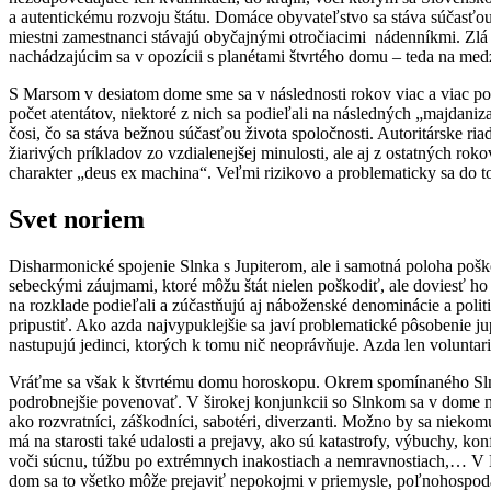
a autentickému rozvoju štátu. Domáce obyvateľstvo sa stáva súčasťou
miestni zamestnanci stávajú obyčajnými otročiacimi nádenníkmi. Zl
nachádzajúcim sa v opozícii s planétami štvrtého domu – teda na med
S Marsom v desiatom dome sme sa v následnosti rokov viac a viac podi
počet atentátov, niektoré z nich sa podieľali na následných „majdani
čosi, čo sa stáva bežnou súčasťou života spoločnosti. Autoritárske r
žiarivých príkladov zo vzdialenejšej minulosti, ale aj z ostatných rok
charakter „deus ex machina“. Veľmi rizikovo a problematicky sa do 
Svet noriem
Disharmonické spojenie Slnka s Jupiterom, ale i samotná poloha po
sebeckými záujmami, ktoré môžu štát nielen poškodiť, ale doviesť ho 
na rozklade podieľali a zúčastňujú aj náboženské denominácie a politi
pripustiť. Ako azda najvypuklejšie sa javí problematické pôsobenie ju
nastupujú jedinci, ktorých k tomu nič neoprávňuje. Azda len voluntari
Vráťme sa však k štvrtému domu horoskopu. Okrem spomínaného Slnka
podrobnejšie povenovať. V širokej konjunkcii so Slnkom sa v dome n
ako rozvratníci, záškodníci, sabotéri, diverzanti. Možno by sa nieko
má na starosti také udalosti a prejavy, ako sú katastrofy, výbuchy, ko
voči súcnu, túžbu po extrémnych inakostiach a nemravnostiach,… V Koz
dom sa to všetko môže prejaviť nepokojmi v priemysle, poľnohospodár