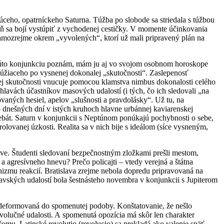
júceho, opatrníckeho Saturna. Túžba po slobode sa striedala s túžbou
eň sa bojí vystúpiť z vychodenej cestičky. V momente účinkovania
samozrejme okrem „vyvolených“, ktorí už mali pripravený plán na
ne túto konjunkciu poznám, mám ju aj vo svojom osobnom horoskope
, túžiaceho po vysnenej dokonalej „skutočnosti“. Zaslepenosť
ej skutočnosti vnucuje pomocou klamstva nimbus dokonalosti celého
hlavách účastníkov masových udalostí (i tých, čo ich sledovali „na
aných hesiel, apelov „slušnosti a pravdolásky“. Už tu, na
 dnešných dní v istých kruhoch hlavne urbánnej kaviarenskej
 debát. Saturn v konjunkcii s Neptúnom ponúkajú pochybnosti o sebe,
rolovanej úzkosti. Realita sa v nich bije s ideálom (síce vysneným,
ave. Študenti sledovaní bezpečnostným zložkami prešli mestom,
a agresívneho hnevu? Prečo policajti – vtedy verejná a štátna
nizmu reakcií. Bratislava zrejme nebola dopredu pripravovaná na
slavských udalostí bola šestnásteho novembra v konjunkcii s Jupiterom
zdeformovaná do spomenutej podoby. Konštatovanie, že nešlo
evolučné udalosti. A spomenutá opozícia má skôr len charakter
čomu. Latinské revolutio (revolucio) sa prekladá ako valenie späť,