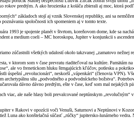
ší poručík Štátnej bezpečnosti Ludvík Zifčák zohral svoju úlohu „mŕ
ko rokov predtým. A ako hrozienka z koláča zbierali aj moc, ktorá podľ
orných“ základoch stojí aj vznik Slovenskej republiky, ani sa nemôže
o poznávania spoločnosti ich spomeniem aj v tomto texte.
ára 1993 je spojenie planét v štvrtom, koreňovom dome, kde sa nachá
cendent a medium coeli – MC horoskopu, Jupiter v konjunkcii s ascend
iamo zúčastnili všetkých udalostí okolo takzvanej „zamatovo nežnej revo
a, v ktorom som v čase prevratu riaditeľoval na kultúre. Pamätám na t
se“, ale vo frenetickom hluku štrngajúcich kľúčov, potlesku a pokrikoch
rástli úspešní „revolucionári“, neskorší „vápenkári“ (členovia VPN). Vše
som archetypálnu silu „podvodného a podvodníckeho božstva“. Potrebova
mi učarovala dávno dávno predtým, ešte v čase, keď som mal nejakých pä
iach viac, ale naše hlasy boli prevalcované neptúnskym „revolučným“
piter v Rakovi v opozícii voči Venuši, Saturnovi a Neptúnovi v Kozoro
 tiež Luna ako konštelačná súčasť „rúčky“ jupitersko-lunárneho vedra