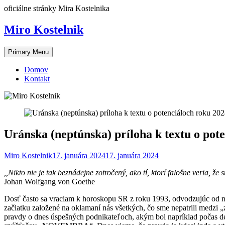
Skip
oficiálne stránky Mira Kostelnika
to
content
Miro Kostelnik
Primary Menu
Domov
Kontakt
Uránska (neptúnska) príloha k textu o pot
Miro Kostelnik
17. januára 2024
17. januára 2024
,,Nikto nie je tak beznádejne zotročený, ako tí, ktorí falošne veria, že s
Johan Wolfgang von Goethe
Dosť často sa vraciam k horoskopu SR z roku 1993, odvodzujúc od n
začiatku založené na oklamaní nás všetkých, čo sme nepatrili medzi „
pravdy o dnes úspešných podnikateľoch, akým bol napríklad počas d