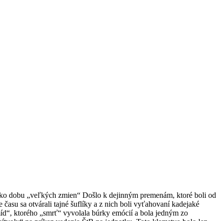
 ako dobu „veľkých zmien“ Došlo k dejinným premenám, ktoré boli od
asu sa otvárali tajné šuflíky a z nich boli vyťahovaní kadejaké
d“, ktorého „smrť“ vyvolala búrky emócií a bola jedným zo