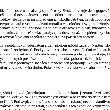
itickú atmosféru ale aj celý spoločenský život, aktivizuje demagógov, š
 poškodzujú hospodárstvo a celú spoločnosť. Pritom si ani neuvedomu
obkov, ale zároveň na zhoršovaní ich škodlivosti tým, že ich „obohac
hetypu sa stará o veľmi podivnú morálku v spoločnosti svojimi ilizionis
echáva ovplyvniť, spôsobuje a stupňuje drogové závislosti, mnohých 
ským dianím, čím ich ešte viac paralyzuje a dovádza až do epidemicky 
l rozkolníkov, čím sa výrazne podieľal na polarizácii society.
ily s neptunickým idealistom a demagógom splodil „ilúziu (Neptún) slo
ytesnená pochybnosť. Pochybovanie o sebe, o svete. Deťmi týchto arche
 prejavili vznikom a nekontrolovaným šírením podivných ideológií, kto
 klamných prehlásení sa derú do riadenia spoločnosti. Politická dualita 
iny ich v podivných snahách a tendenciách podporuje. Na ich strane je a
lni mágovia všetkého druhu. Pokrok však má často vo vzťahu k používa
m, viniciam, vodným zdrojom a k potokom, riekam, jazerám. Je viazaný
rieme na ktorúkoľvek z vymenovaných oblastí a nazrieme do dejín ostat
nciách“. Pod „vplyvom“ stélia sme sa násilne (skoro) nechali klamliv
vákov a len sme sa prizerali, ako dochádza k ich exodu do krajín západn