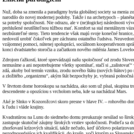
Nuž, doba sa zmenila a paradigmy bytia globálnej society sa menia zo
narodilo do novej modernej podoby. Takže i na archetypoch – planét
sa potreby spoločnosti. Nie odrazu, ale v (ne)logickej následnosti vý
prehlušené neutíšiteľnou túžbou mať. Komfort sa stal mentálnym väze
nezbúrateľné steny. Tieto tendencie však majú svoje konečné hranice,
nedovolí urobiť čokoľvek pre záchranu ostatného ľudstva. Neuvedomuj
vzájomnej pomoci, nútenej spolupráci, sociálnom kooperatívnom spr
konci dvadsiateho storočia a začiatkom nového milénia James Lovel
Zdrojom ťažkostí, ktoré sprevádzajú našu spoločnosť od zrodu Slovensk
nemusíme a ani nepotrebujeme všetky spomínať, stačí si „zalistovať“
zdá, akoby bol termín vzniku, zrodu nového štátu (nových štátov) po
a zložitého „organizmu“, akým štát bezpochyby je, vybraná polnočná
V štvrtom dome horoskopu sa nachádza, ako som už písal, skupina tr
descendente a opozíciou s vrcholom neba, kde sa nachádzal Mars.
Aké je Slnko v Kozorožcovi skoro presne v hlave IV. – rohového domu
k ľudu i vláde krajiny.
Kvadratúrou na Lunu do siedmeho domu preukazuje nesúlad so široký
zastupuje skutočné záujmy širokých vrstiev spoločnosti. Podieľa sa d
zhoršovaní krízových situácií, takže nečudo, keď účelovo polarizova
nezodpovedajúce ich kvalifikácii, do krajín, voči ktorým sa Slovensk