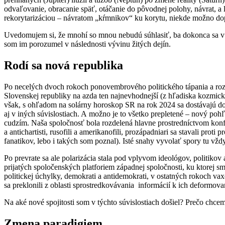
odvaľovanie, obracanie späť, otáčanie do pôvodnej polohy, návrat, a
rekorytarizáciou – návratom „kŕmnikov“ ku korytu, niekde možno dop
Uvedomujem si, že mnohí so mnou nebudú súhlasiť, ba dokonca sa v 
som im porozumel v následnosti vývinu žitých dejín.
Rodí sa nová republika
Po necelých dvoch rokoch ponovembrového politického tápania a rozt
Slovenskej republiky na azda ten najnevhodnejší (z hľadiska kozmick
však, s ohľadom na solárny horoskop SR na rok 2024 sa dostávajú do
aj v iných súvislostiach. A možno je to všetko prepletené – nový poh
cudzím. Naša spoločnosť bola rozdelená hlavne prostredníctvom konfesij
a antichartisti, rusofili a amerikanofili, prozápadniari sa stavali p
fanatikov, lebo i takých som poznal). Isté snahy vyvolať spory tu vžd
Po prevrate sa ale polarizácia stala pod vplyvom ideológov, politik
prijatých spoločenských platforiem západnej spoločnosti, ku ktorej sme
politickej úchylky, demokrati a antidemokrati, v ostatných rokoch vax
sa preklonili z oblasti sprostredkovávania informácií k ich deformo
Na aké nové spojitosti som v týchto súvislostiach došiel? Prečo chc
Zmena paradigiem