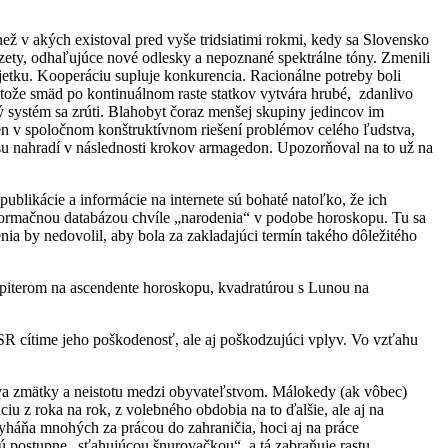
než v akých existoval pred vyše tridsiatimi rokmi, kedy sa Slovensko
zety, odhaľujúce nové odlesky a nepoznané spektrálne tóny. Zmenili
majetku. Kooperáciu supluje konkurencia. Racionálne potreby boli
etože smäd po kontinuálnom raste statkov vytvára hrubé, zdanlivo
ý systém sa zrúti. Blahobyt čoraz menšej skupiny jedincov im
len v spoločnom konštruktívnom riešení problémov celého ľudstva,
u nahradí v následnosti krokov armagedon. Upozorňoval na to už na
publikácie a informácie na internete sú bohaté natoľko, že ich
informačnou databázou chvíle „narodenia“ v podobe horoskopu. Tu sa
ia by nedovolil, aby bola za zakladajúci termín takého dôležitého
Jupiterom na ascendente horoskopu, kvadratúrou s Lunou na
 SR cítime jeho poškodenosť, ale aj poškodzujúci vplyv. Vo vzťahu
va zmätky a neistotu medzi obyvateľstvom. Málokedy (ak vôbec)
u z roka na rok, z volebného obdobia na to ďalšie, ale aj na
vyháňa mnohých za prácou do zahraničia, hoci aj na práce
jú postupne „sťahujúcou šnurovačkou“, a tá zabraňuje rastu