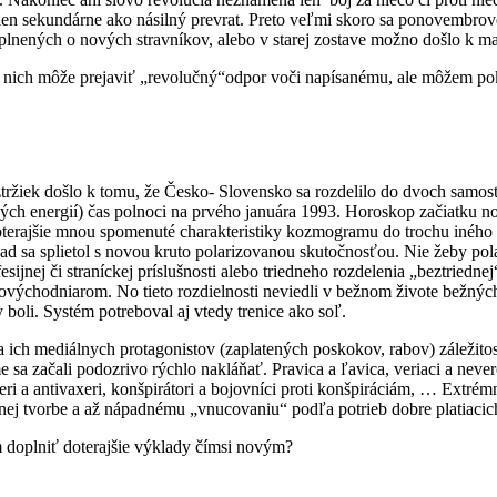
 len sekundárne ako násilný prevrat. Preto veľmi skoro sa ponovembro
lnených o nových stravníkov, alebo v starej zostave možno došlo k m
nich môže prejaviť „revolučný“odpor voči napísanému, ale môžem poko
ržiek došlo k tomu, že Česko- Slovensko sa rozdelilo do dvoch samos
ých energií) čas polnoci na prvého januára 1993. Horoskop začiatku no
terajšie mnou spomenuté charakteristiky kozmogramu do trochu iného s
ľad sa splietol s novou kruto polarizovanou skutočnosťou. Nie žeby po
nej či straníckej príslušnosti alebo triedneho rozdelenia „beztriednej“ s
roti provýchodniarom. No tieto rozdielnosti neviedli v bežnom živote be
y boli. Systém potreboval aj vtedy trenice ako soľ.
ov a ich mediálnych protagonistov (zaplatených poskokov, rabov) zále
 sa začali podozrivo rýchlo nakláňať. Pravica a ľavica, veriaci a never
eri a antivaxeri, konšpirátori a bojovníci proti konšpiráciám, … Extré
vanej tvorbe a až nápadnému „vnucovaniu“ podľa potrieb dobre platiaci
em doplniť doterajšie výklady čímsi novým?