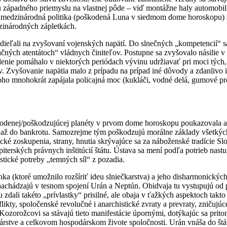
 západného priemyslu na vlastnej pôde – viď montážne haly automobili
á medzinárodná politika (poškodená Luna v siedmom dome horoskopu) 
zinárodných zápletkách.
eľali na zvyšovaní vojenských napätí. Do slnečných „kompetencií“ sa vm
začných atentátoch“ vládnych činiteľov. Postupne sa zvyšovalo násilie 
iadenie pomáhalo v niektorých periódach vývinu udržiavať pri moci tých
ov. Zvyšovanie napätia malo z prípadu na prípad iné dôvody a zdanlivo in
toho mnohokrát zapájala policajná moc (kukláči, vodné delá, gumové pr
škodenej/poškodzujúcej planéty v prvom dome horoskopu poukazovala a
až do bankrotu. Samozrejme tým poškodzujú morálne základy všetkých vr
cké zoskupenia, strany, hnutia skrývajúce sa za náboženské tradície Slo
piterských právnych inštitúcií štátu. Ústava sa mení podľa potrieb nast
stické potreby „temných síl“ z pozadia.
 (ktoré umožnilo rozšíriť ideu slniečkarstva) a jeho disharmonických
achádzajú v tesnom spojení Urán a Neptún. Obidvaja tu vystupujú od 
mu zdali takéto „prívlastky“ prisilné, ale obaja v ťažkých aspektoch t
nflikty, spoločenské revolučné i anarchistické zvraty a prevraty, zničuj
orožcovi sa stávajú tieto manifestácie úpornými, dotýkajúc sa pritom 
stve a celkovom hospodárskom živote spoločnosti. Urán vnáša do štátn