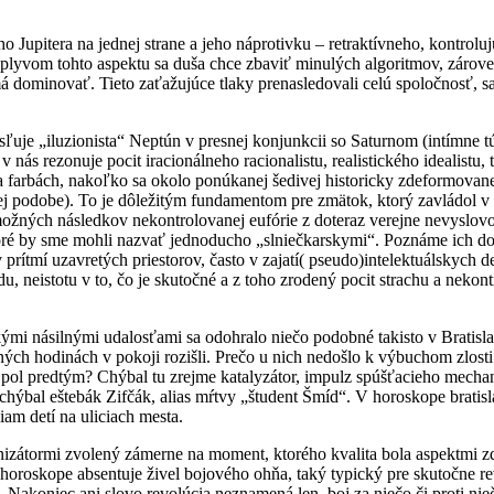
o Jupitera na jednej strane a jeho náprotivku – retraktívneho, kontrolu
vplyvom tohto aspektu sa duša chce zbaviť minulých algoritmov, zárov
á dominovať. Tieto zaťažujúce tlaky prenasledovali celú spoločnosť, 
resľuje „iluzionista“ Neptún v presnej konjunkcii so Saturnom (intím
nás rezonuje pocit iracionálneho racionalistu, realistického idealistu
 farbách, nakoľko sa okolo ponúkanej šedivej historicky zdeformovan
anej podobe). To je dôležitým fundamentom pre zmätok, ktorý zavládol v 
možných následkov nekontrolovanej eufórie z doteraz verejne nevyslovov
oré by sme mohli nazvať jednoducho „slniečkarskymi“. Poznáme ich do
prítmí uzavretých priestorov, často v zajatí( pseudo)intelektuálskych
, neistotu v to, čo je skutočné a z toho zrodený pocit strachu a nekont
kými násilnými udalosťami sa odohralo niečo podobné takisto v Bratisl
ných hodinách v pokoji rozišli. Prečo u nich nedošlo k výbuchom zlosti 
a pol predtým? Chýbal tu zrejme katalyzátor, impulz spúšťacieho mecha
i, chýbal eštebák Zifčák, alias mŕtvy „študent Šmíd“. V horoskope brati
iam detí na uliciach mesta.
anizátormi zvolený zámerne na moment, ktorého kvalita bola aspektmi 
 horoskope absentuje živel bojového ohňa, taký typický pre skutočne r
). Nakoniec ani slovo revolúcia neznamená len boj za niečo či proti nie