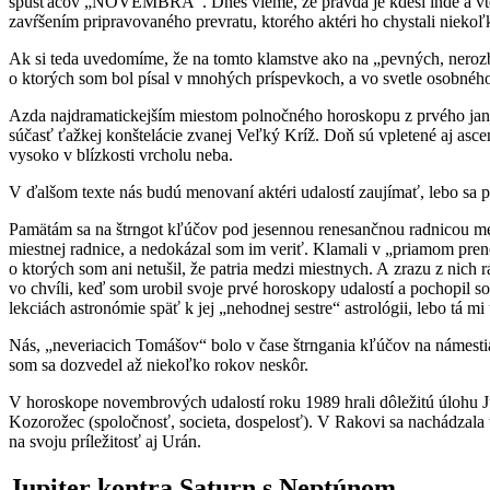
spúšťačov „NOVEMBRA“. Dnes vieme, že pravda je kdesi inde a vtedaj
zavŕšením pripravovaného prevratu, ktorého aktéri ho chystali niekoľ
Ak si teda uvedomíme, že na tomto klamstve ako na „pevných, nerozb
o ktorých som bol písal v mnohých príspevkoch, a vo svetle osobnéh
Azda najdramatickejším miestom polnočného horoskopu z prvého janu
súčasť ťažkej konštelácie zvanej Veľký Kríž. Doň sú vpletené aj as
vysoko v blízkosti vrcholu neba.
V ďalšom texte nás budú menovaní aktéri udalostí zaujímať, lebo sa pr
Pamätám sa na štrngot kľúčov pod jesennou renesančnou radnicou mest
miestnej radnice, a nedokázal som im veriť. Klamali v „priamom preno
o ktorých som ani netušil, že patria medzi miestnych. A zrazu z nich 
vo chvíli, keď som urobil svoje prvé horoskopy udalostí a pochopil 
lekciách astronómie späť k jej „nehodnej sestre“ astrológii, lebo tá 
Nás, „neveriacich Tomášov“ bolo v čase štrngania kľúčov na námest
som sa dozvedel až niekoľko rokov neskôr.
V horoskope novembrových udalostí roku 1989 hrali dôležitú úlohu Ju
Kozorožec (spoločnosť, societa, dospelosť). V Rakovi sa nachádzala
na svoju príležitosť aj Urán.
Jupiter kontra Saturn s Neptúnom