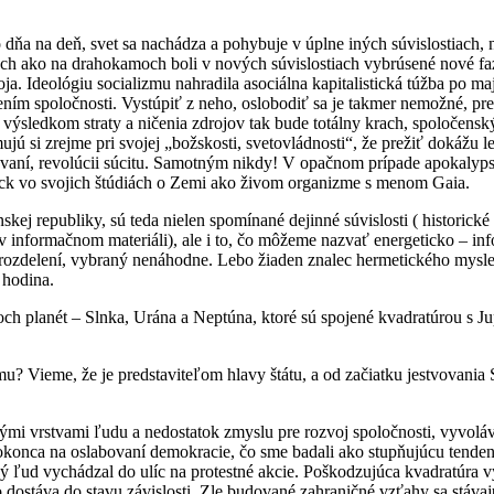
 dňa na deň, svet sa nachádza a pohybuje v úplne iných súvislostiach, 
ach ako na drahokamoch boli v nových súvislostiach vybrúsené nové fa
voja. Ideológiu socializmu nahradila asociálna kapitalistická túžba po 
ním spoločnosti. Vystúpiť z neho, oslobodiť sa je takmer nemožné, pr
 výsledkom straty a ničenia zdrojov tak bude totálny krach, spoločensk
ú si zrejme pri svojej „božskosti, svetovládnosti“, že prežiť dokážu 
ávaní, revolúcii súcitu. Samotným nikdy! V opačnom prípade apokalyps
ock vo svojich štúdiách o Zemi ako živom organizme s menom Gaia.
ej republiky, sú teda nielen spomínané dejinné súvislosti ( historické 
 v informačnom materiáli), ale i to, čo môžeme nazvať energeticko – 
 rozdelení, vybraný nenáhodne. Lebo žiaden znalec hermetického myslen
 hodina.
och planét – Slnka, Urána a Neptúna, ktoré sú spojené kvadratúrou s 
? Vieme, že je predstaviteľom hlavy štátu, a od začiatku jestvovania
mi vrstvami ľudu a nedostatok zmyslu pre rozvoj spoločnosti, vyvolá
okonca na oslabovaní demokracie, čo sme badali ako stupňujúcu tendenci
ný ľud vychádzal do ulíc na protestné akcie. Poškodzujúca kvadratúra 
o dostáva do stavu závislosti. Zle budované zahraničné vzťahy sa stáva